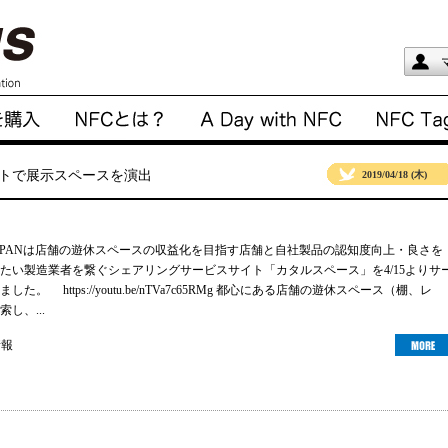
ートで展示スペースを演出
2019/04/18 (木)
u JAPANは店舗の遊休スペースの収益化を目指す店舗と自社製品の認知度向上・良さを
たい製造業者を繋ぐシェアリングサービスサイト「カタルスペース」を4/15よりサ
た。 https://youtu.be/nTVa7c65RMg 都心にある店舗の遊休スペース（棚、レ
し、...
情報