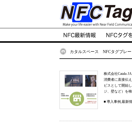
カタルスペース NFCタグプレ
株式会社Catal
消費者に直接伝え
ビスとして開始しまし
ジ、壁など）を検索
■
導入事例
,
最新