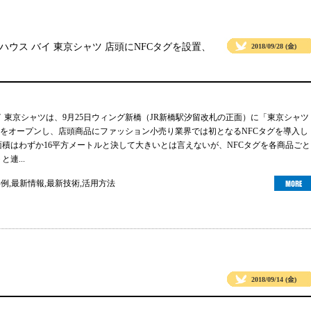
ウス バイ 東京シャツ 店頭にNFCタグを設置、
2018/09/28 (金)
イ 東京シャツは、9月25日ウィング新橋（JR新橋駅汐留改札の正面）に「東京シャツ
をオープンし、店頭商品にファッション小売り業界では初となるNFCタグを導入し
はわずか16平方メートルと決して大きいとは言えないが、NFCタグを各商品ごと
連...
事例
,
最新情報
,
最新技術
,
活用方法
2018/09/14 (金)