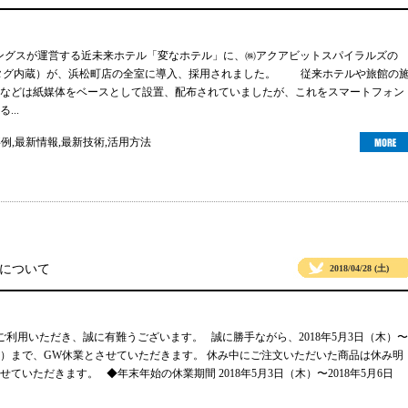
ルディングスが運営する近未来ホテル「変なホテル」に、㈱アクアビットスパイラルズの
te（NFCタグ内蔵）が、浜松町店の全室に導入、採用されました。 従来ホテルや旅館の
などは紙媒体をベースとして設置、配布されていましたが、これをスマートフォン
...
事例
,
最新情報
,
最新技術
,
活用方法
業について
2018/04/28 (土)
sをご利用いただき、誠に有難うございます。 誠に勝手ながら、2018年5月3日（木）〜
日（日）まで、GW休業とさせていただきます。 休み中にご注文いただいた商品は休み明
ていただきます。 ◆年末年始の休業期間 2018年5月3日（木）〜2018年5月6日