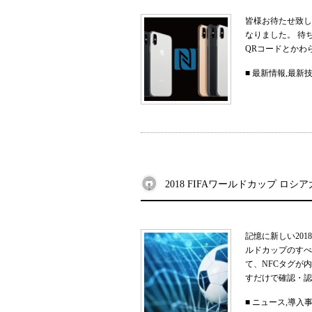
皆様お待たせ致しま
なりました。 
QRコードとかわら
■
最新情報
,
最新
2018 FIFAワールドカップ ロシ
記憶に新しい201
ルドカップのすべ
て、NFCタグが
すだけで確認・認
■
ニュース
,
導入