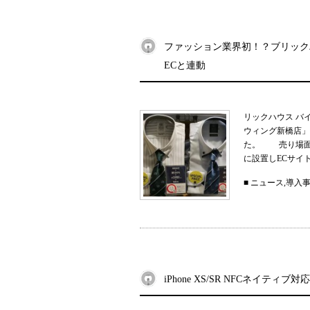
ファッション業界初！？ブリックハ
ECと連動
リックハウス バ
ウィング新橋店」
た。 売り場面積
に設置しECサイトと
■
ニュース
,
導入
iPhone XS/SR NFCネイティブ対応