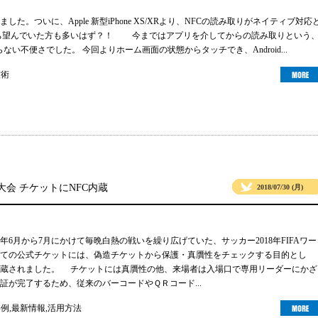
した。ついに、Apple 新型iPhone XS/XRより、NFCの読み取りがネイティブ対応
待ち望んでいた方も多いはず？！ 今まではアプリを介してからの読み取りという
ない不便さでした。 今回よりホーム画面の状態からタッチでき、Android...
技術
ア大会 チケットにNFC内蔵
2018/07/30 (月)
8年6月から7月にかけて毎晩白熱の戦いを繰り広げていた、サッカー2018年FIFAワー
ての公式チケットには、偽造チケットから保護・真贋性をチェックする目的とし
内蔵されました。 チケットには真贋性の他、来場者は入場口で専用リーダーにかざ
証が完了するため、従来のバーコードやＱＲコード...
事例
,
最新情報
,
活用方法