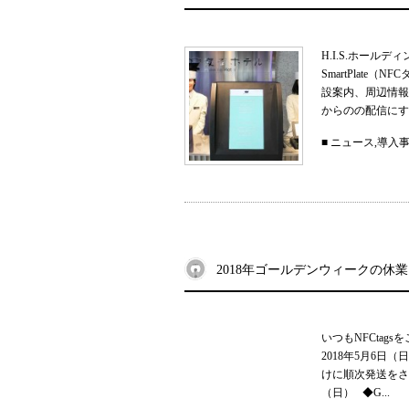
H.I.S.ホー
SmartPla
設案内、周辺情報
からのの配信にする
■
ニュース
,
導入
2018年ゴールデンウィークの休
いつもNFCtag
2018年5月6
けに順次発送をさせ
（日） ◆G...