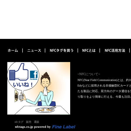
<NFCについて>
NFC(Near Field Communica
Edyなどに採用される非接触型ICカー
たる製品に対応、双方向のデータ通信を
り取りをより簡単に行える、今最も注目
nfcタグ 販売 通販