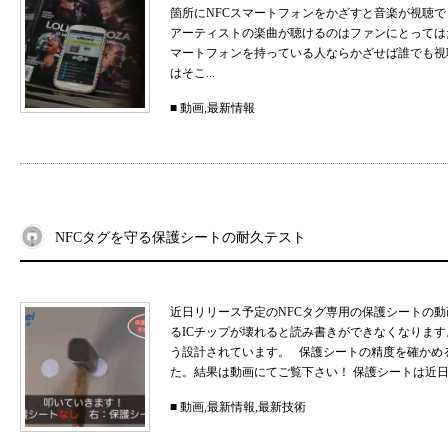
箇所にNFCスマートフォンをかざすと音楽が視聴で
アーティストの楽曲が聴けるのはファンにとっては
マートフォンを持っている人ならかざせば誰でも視
はそこ...
■
動画
,
最新情報
NFCタグを守る保護シートの耐久テスト
近日リリース予定のNFCタグ専用の保護シートの動
るICチップが壊れると読み書きができなくなります
う設計されています。 保護シートの精度を確かめ
た。結果は動画にてご覧下さい！ 保護シートは近日NF
■
動画
,
最新情報
,
最新技術