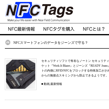
NFCスマートフォンのデータをジーンズで守る？
セキュリティソフトで有名なノートン セキュリテ
ケット『Work-It Blazer』とジーンズ『READ
トの内側にRFID/NFCをブロックする特殊加工が
からの無接点スキミングから防止できるようです。 &n
■
動画
,
最新情報