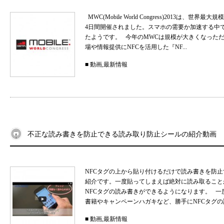
MWC(Mobile World Congress)2013は
4日間開催されました。スマホの需要か加速する中
たようです。 今年のMWCは規模が大きくなった
場や情報提供にNFCを活用した『NF...
■
動画
,
最新情報
不正な読み書きを防止できる読み取り防止シールの紹介動画
NFCタグの上から貼り付けるだけで読み書きを防
紹介です。一度貼ってしまえば絶対に読み取ること
NFCタグの読み書きができるようになります。 
書籍やキャンペーンハガキなど、勝手にNFCタグの読
■
動画
,
最新情報