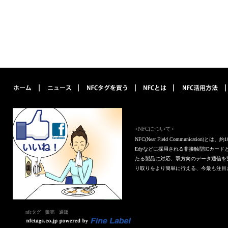
<NFCについて>
NFC(Near Field Communica
Edyなどに採用される非接触型ICカー
たる製品に対応、双方向のデータ通信を
り取りをより簡単に行える、今最も注目
nfcタグ 販売 通販