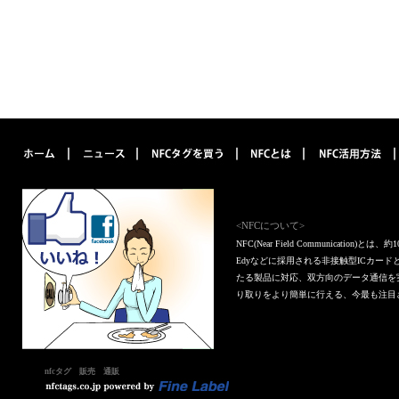
<NFCについて>
NFC(Near Field Communica
Edyなどに採用される非接触型ICカー
たる製品に対応、双方向のデータ通信を
り取りをより簡単に行える、今最も注目
nfcタグ 販売 通販