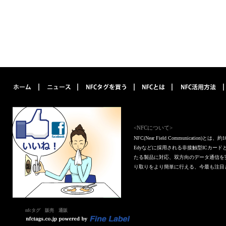
<NFCについて>
NFC(Near Field Communica
Edyなどに採用される非接触型ICカー
たる製品に対応、双方向のデータ通信を
り取りをより簡単に行える、今最も注目
nfcタグ 販売 通販