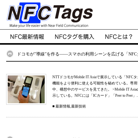
ドコモが”導線”を作る――スマホの利用シーンを広げる「NFC
NTTドコモがMobile IT Asiaで展示している
機能をより便利に使える可能性を秘めている。専用ア
中、構想中のサービスを見てきた。 >Mobile IT 
示している。NFCには「ICカード」「Peer to Peer」..
■
最新情報
,
最新技術