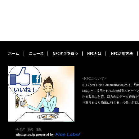
<NFCについて>
NFC(Near Field Communica
Edyなどに採用される非接触型ICカー
たる製品に対応、双方向のデータ通信を
り取りをより簡単に行える、今最も注目
nfcタグ 販売 通販