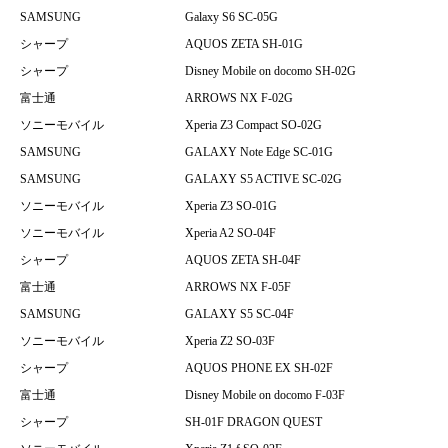
SAMSUNG
Galaxy S6 SC-05G
シャープ
AQUOS ZETA SH-01G
シャープ
Disney Mobile on docomo SH-02G
富士通
ARROWS NX F-02G
ソニーモバイル
Xperia Z3 Compact SO-02G
SAMSUNG
GALAXY Note Edge SC-01G
SAMSUNG
GALAXY S5 ACTIVE SC-02G
ソニーモバイル
Xperia Z3 SO-01G
ソニーモバイル
Xperia A2 SO-04F
シャープ
AQUOS ZETA SH-04F
富士通
ARROWS NX F-05F
SAMSUNG
GALAXY S5 SC-04F
ソニーモバイル
Xperia Z2 SO-03F
シャープ
AQUOS PHONE EX SH-02F
富士通
Disney Mobile on docomo F-03F
シャープ
SH-01F DRAGON QUEST