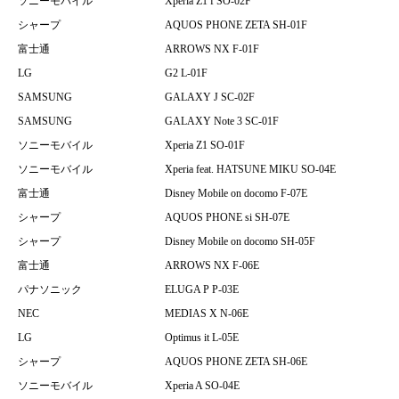
ソニーモバイル
Xperia Z1 f SO-02F
シャープ
AQUOS PHONE ZETA SH-01F
富士通
ARROWS NX F-01F
LG
G2 L-01F
SAMSUNG
GALAXY J SC-02F
SAMSUNG
GALAXY Note 3 SC-01F
ソニーモバイル
Xperia Z1 SO-01F
ソニーモバイル
Xperia feat. HATSUNE MIKU SO-04E
富士通
Disney Mobile on docomo F-07E
シャープ
AQUOS PHONE si SH-07E
シャープ
Disney Mobile on docomo SH-05F
富士通
ARROWS NX F-06E
パナソニック
ELUGA P P-03E
NEC
MEDIAS X N-06E
LG
Optimus it L-05E
シャープ
AQUOS PHONE ZETA SH-06E
ソニーモバイル
Xperia A SO-04E