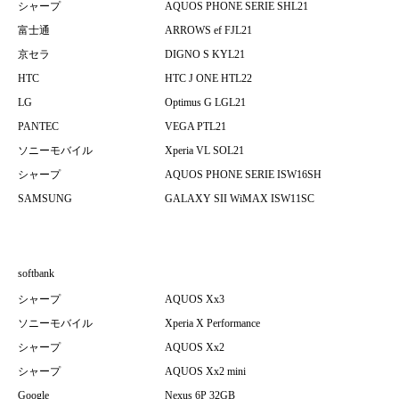
シャープ
AQUOS PHONE SERIE SHL21
富士通
ARROWS ef FJL21
京セラ
DIGNO S KYL21
HTC
HTC J ONE HTL22
LG
Optimus G LGL21
PANTEC
VEGA PTL21
ソニーモバイル
Xperia VL SOL21
シャープ
AQUOS PHONE SERIE ISW16SH
SAMSUNG
GALAXY SII WiMAX ISW11SC
softbank
シャープ
AQUOS Xx3
ソニーモバイル
Xperia X Performance
シャープ
AQUOS Xx2
シャープ
AQUOS Xx2 mini
Google
Nexus 6P 32GB