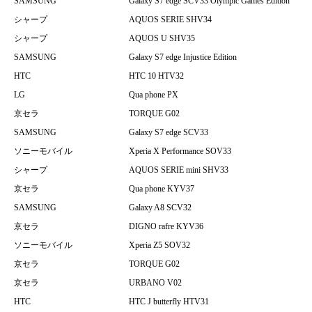
SAMSUNG
Galaxy S7 edge SCV33 Olympic Games Edition
シャープ
AQUOS SERIE SHV34
シャープ
AQUOS U SHV35
SAMSUNG
Galaxy S7 edge Injustice Edition
HTC
HTC 10 HTV32
LG
Qua phone PX
京セラ
TORQUE G02
SAMSUNG
Galaxy S7 edge SCV33
ソニーモバイル
Xperia X Performance SOV33
シャープ
AQUOS SERIE mini SHV33
京セラ
Qua phone KYV37
SAMSUNG
Galaxy A8 SCV32
京セラ
DIGNO rafre KYV36
ソニーモバイル
Xperia Z5 SOV32
京セラ
TORQUE G02
京セラ
URBANO V02
HTC
HTC J butterfly HTV31