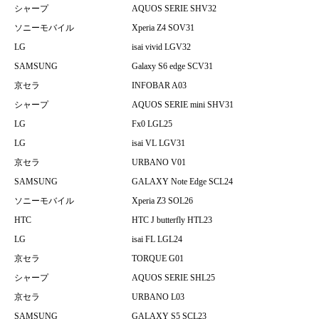
シャープ
AQUOS SERIE SHV32
ソニーモバイル
Xperia Z4 SOV31
LG
isai vivid LGV32
SAMSUNG
Galaxy S6 edge SCV31
京セラ
INFOBAR A03
シャープ
AQUOS SERIE mini SHV31
LG
Fx0 LGL25
LG
isai VL LGV31
京セラ
URBANO V01
SAMSUNG
GALAXY Note Edge SCL24
ソニーモバイル
Xperia Z3 SOL26
HTC
HTC J butterfly HTL23
LG
isai FL LGL24
京セラ
TORQUE G01
シャープ
AQUOS SERIE SHL25
京セラ
URBANO L03
SAMSUNG
GALAXY S5 SCL23