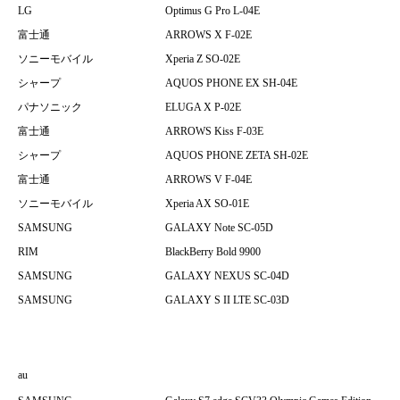
LG
Optimus G Pro L-04E
富士通
ARROWS X F-02E
ソニーモバイル
Xperia Z SO-02E
シャープ
AQUOS PHONE EX SH-04E
パナソニック
ELUGA X P-02E
富士通
ARROWS Kiss F-03E
シャープ
AQUOS PHONE ZETA SH-02E
富士通
ARROWS V F-04E
ソニーモバイル
Xperia AX SO-01E
SAMSUNG
GALAXY Note SC-05D
RIM
BlackBerry Bold 9900
SAMSUNG
GALAXY NEXUS SC-04D
SAMSUNG
GALAXY S II LTE SC-03D
au