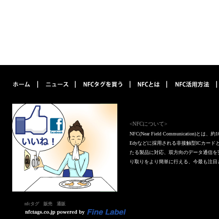
<NFCについて>
NFC(Near Field Communica
Edyなどに採用される非接触型ICカー
たる製品に対応、双方向のデータ通信を
り取りをより簡単に行える、今最も注目
nfcタグ 販売 通販