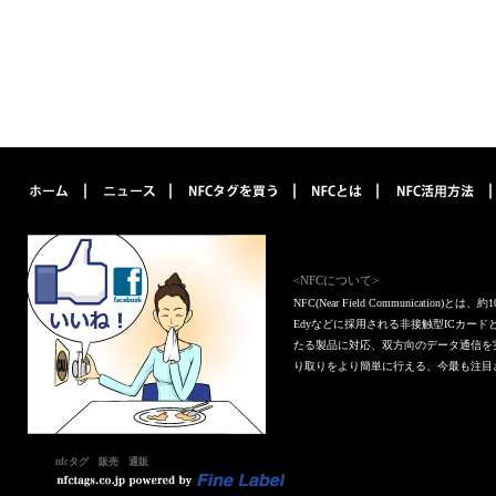
<NFCについて>
NFC(Near Field Communica
Edyなどに採用される非接触型ICカー
たる製品に対応、双方向のデータ通信を
り取りをより簡単に行える、今最も注目
nfcタグ 販売 通販