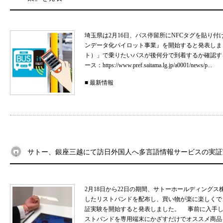
埼玉県は2月16日、バス停留所にNFCタグを貼り
ンデータ化パイロット事業』を開始すると発表しまし
ト）」で乗りたいバスが後何分で到着するか確認す
ース：https://www.pref.saitama.lg.jp/a0001/news/p...
■
最新情報
サトー、銀座三越にて訪日外国人へ多言語情報サービスの実証
2月18日から22日の期間、サトーホールディング
したリストバンドを配布し、買い物が楽に楽しくで
証実験を開始すると発表しました。 事前に入手し
ストバンドを専用端末にかざすだけでオススメ商品を