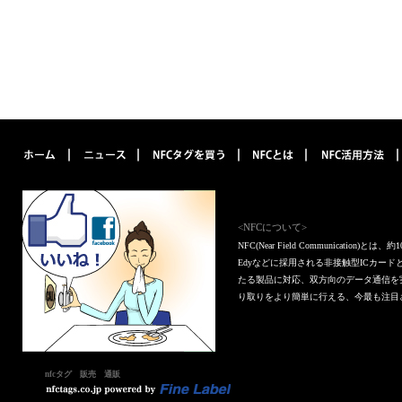
<NFCについて>
NFC(Near Field Communica
Edyなどに採用される非接触型ICカー
たる製品に対応、双方向のデータ通信を
り取りをより簡単に行える、今最も注目
nfcタグ 販売 通販