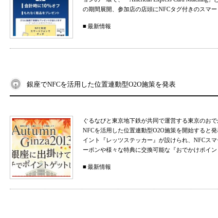
の期間展開、参加店の店頭にNFCタグ付きのスマート
■
最新情報
銀座でNFCを活用した位置連動型O2O施策を発表
ぐるなびと東京地下鉄が共同で運営する東京のおで
NFCを活用した位置連動型O2O施策を開始すると発
イント『レッツステッカー』が設けられ、NFCス
ーポンや様々な特典に交換可能な『おでかけポイント』が
■
最新情報