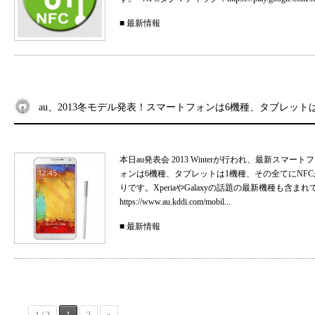
■
最新情報
au、2013冬モデル発表！スマートフォンは6機種、タブレット
本日au発表会 2013 Winterが行われ、最新ス
ォンは6機種、タブレットは1機種、その全てにNF
りです。XperiaやGalaxyの話題の最新機種も含まれて
https://www.au.kddi.com/mobil...
■
最新情報