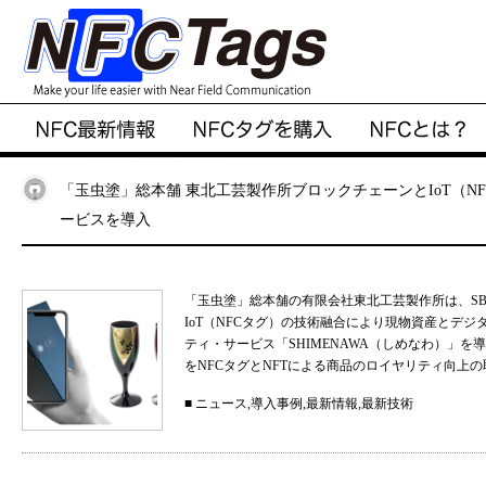
「玉虫塗」総本舗 東北工芸製作所ブロックチェーンとIoT（N
ービスを導入
「玉虫塗」総本舗の有限会社東北工芸製作所は、S
IoT（NFCタグ）の技術融合により現物資産とデ
ティ・サービス「SHIMENAWA（しめなわ）」
をNFCタグとNFTによる商品のロイヤリティ向上の
■
ニュース
,
導入事例
,
最新情報
,
最新技術