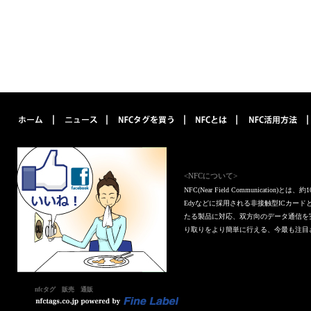
<NFCについて>
NFC(Near Field Communica
Edyなどに採用される非接触型ICカー
たる製品に対応、双方向のデータ通信を
り取りをより簡単に行える、今最も注目
nfcタグ 販売 通販