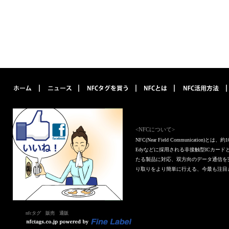
<NFCについて>
NFC(Near Field Communica
Edyなどに採用される非接触型ICカー
たる製品に対応、双方向のデータ通信を
り取りをより簡単に行える、今最も注目
nfcタグ 販売 通販