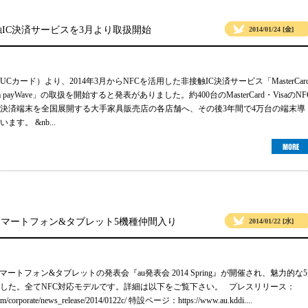
触IC決済サービスを3月より取扱開始
2014/01/24 [金]
Cカード）より、2014年3月からNFCを活用した非接触IC決済サービス「MasterCar
isa payWave」の取扱を開始すると発表がありました。約400台のMasterCard・VisaのNF
決済端末を全国展開する大手家具販売店の各店舗へ、その後3年間で4万台の端末導
す。 &nb...
FC対応スマートフォン&タブレット5機種仲間入り
2014/01/22 [水]
マートフォン&タブレットの発表会『au発表会 2014 Spring』が開催され、魅力的な5
した。全てNFC対応モデルです。詳細は以下をご覧下さい。 プレスリリース：
com/corporate/news_release/2014/0122c/ 特設ページ：https://www.au.kddi....