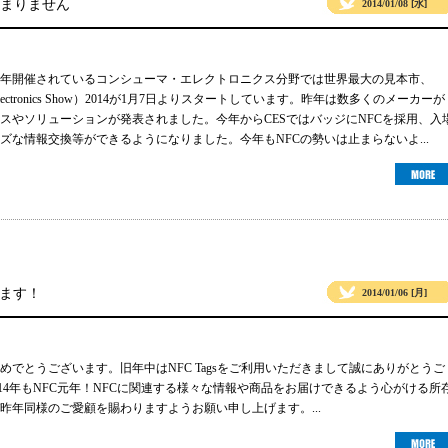
は止まりません
2014/01/08 [水]
年開催されているコンシューマ・エレクトロニクス分野では世界最大の見本市、
r Electronics Show）2014が1月7日よりスタートしています。昨年は数多くのメーカーが
イスやソリューションが発表されました。今年からCESではバッジにNFCを採用、入
ズな情報交換等ができるようになりました。今年もNFCの勢いは止まらないよ...
ます！
2014/01/06 [月]
めでとうございます。旧年中はNFC Tagsをご利用いただきまして誠にありがとうご
014年もNFC元年！NFCに関連する様々な情報や商品をお届けできるよう心がける所
昨年同様のご愛顧を賜わりますようお願い申し上げます。...