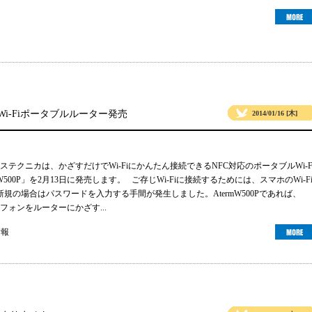
たWi-Fiポータブルルーター発売
2014/01/16 [木]
セステクニカは、かざすだけでWi-Fiにかんたん接続できるNFC対応のポータブルWi-F
W500P」を2月13日に発売します。 ご存じWi-Fiに接続するためには、スマホのWi-F
新規の場合はパスワードを入力する手間が発生しました。AtermW500Pであれば、
フォンをルーターにかざす...
情報