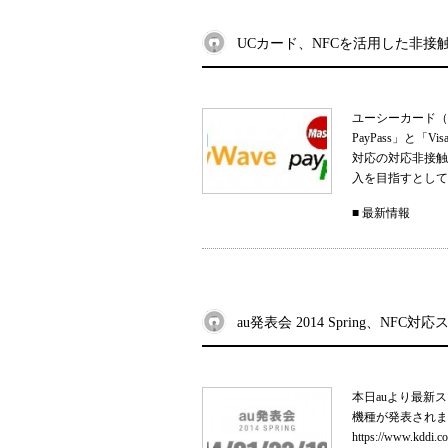
UCカード、NFCを活用した非接
ユーシーカード（U
PayPass」と「V
対応の対応非接触
入を目指すとしていま
■
最新情報
au発表会 2014 Spring、N
本日auより最新ス
機種が発表されま
https://www.kddi.