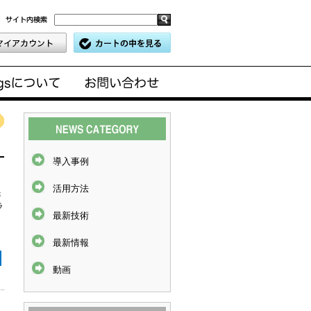
導入事例
活用方法
提
ラ
最新技術
最新情報
動画