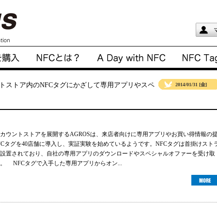
ントストア内のNFCタグにかざして専用アプリやスペ
2014/01/31 [金]
カウントストアを展開するAGROSは、来店者向けに専用アプリやお買い得情報の
のNFCタグを40店舗に導入し、実証実験を始めているようです。NFCタグは首掛けスト
設置されており、自社の専用アプリのダウンロードやスペシャルオファーを受け取
。 NFCタグで入手した専用アプリからオン...