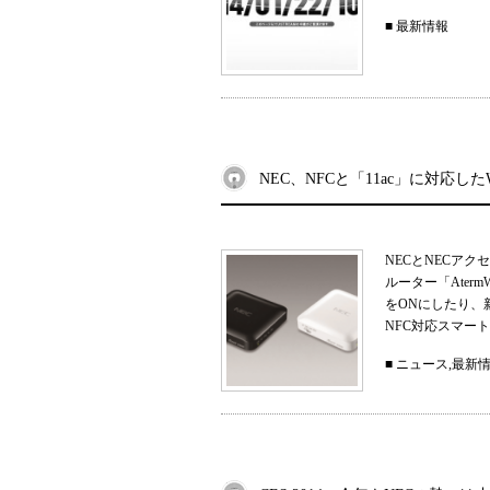
■
最新情報
NEC、NFCと「11ac」に対応し
NECとNECアク
ルーター「Aterm
をONにしたり、
NFC対応スマート
■
ニュース
,
最新