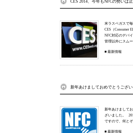
CES 2014、今年もNFCの勢い
米ラスベガスで毎
CES（Consume
NFC対応のデバ
管理以外にスムー
■
最新情報
新年あけましておめでとうござい
新年あけましてお
ざいました。 2
ですので、何とぞ
■
最新情報