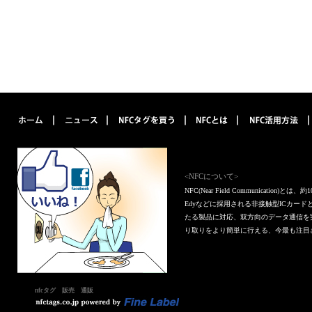
<NFCについて>
NFC(Near Field Communica
Edyなどに採用される非接触型ICカー
たる製品に対応、双方向のデータ通信を
り取りをより簡単に行える、今最も注目
nfcタグ 販売 通販