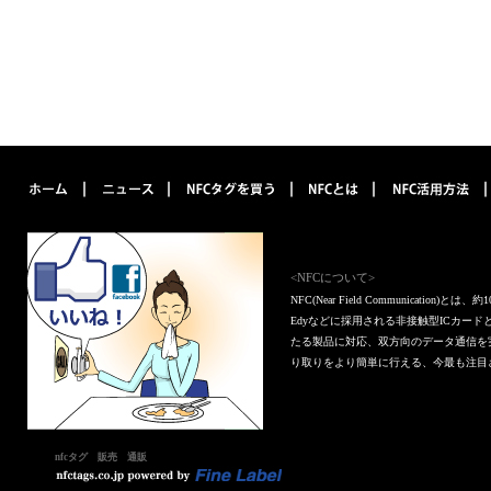
<NFCについて>
NFC(Near Field Communica
Edyなどに採用される非接触型ICカー
たる製品に対応、双方向のデータ通信を
り取りをより簡単に行える、今最も注目
nfcタグ 販売 通販