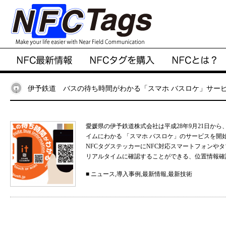
伊予鉄道 バスの待ち時間がわかる「スマホ バスロケ」サー
愛媛県の伊予鉄道株式会社は平成28年9月21日か
イムにわかる 「スマホ バスロケ」のサービスを
NFCタグステッカーにNFC対応スマートフォンや
リアルタイムに確認することができる、位置情報確認
■
ニュース
,
導入事例
,
最新情報
,
最新技術