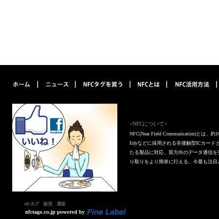
<NFCについて>
NFC(Near Field Communica
Edyなどに採用される非接触型ICカー
たる製品に対応、双方向のデータ通信を
り取りをより簡単に行える、今最も注目
nfcタグ 販売 通販