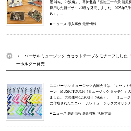
景 神奈川沖浪裏』、葛飾北斎『富嶽三十六景 凱
採用した新デザイン3種を発売しました。2025年7月
込）。...
■
ニュース
,
導入事例
,
最新情報
ユニバーサルミュージック カセットテープをモチーフにした「MU
ーホルダー発売
ユニバーサル ミュージック合同会社は、“カセット
ーン「MUSIC TOUCH（ミュージック タッチ）」の
ました。 実売価格は1980円（税込）。 「ミュ
に作成されたユニバーサル ミュージックのオリジナル
■
ニュース
,
最新情報
,
最新技術
,
活用方法