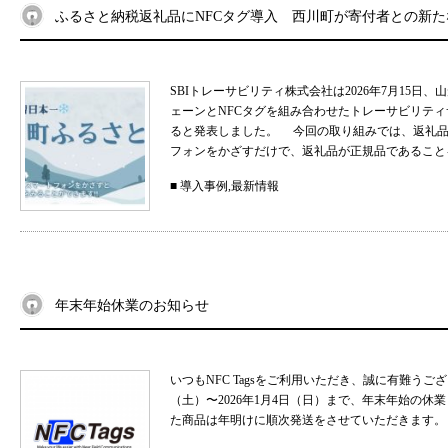
ふるさと納税返礼品にNFCタグ導入 西川町が寄付者との新
SBIトレーサビリティ株式会社は2026年7月15
ェーンとNFCタグを組み合わせたトレーサビリティサ
ると発表しました。 今回の取り組みでは、返礼品
フォンをかざすだけで、返礼品が正規品であることを
■
導入事例
,
最新情報
年末年始休業のお知らせ
いつもNFC Tagsをご利用いただき、誠に有難うご
（土）〜2026年1月4日（日）まで、年末年始の
た商品は年明けに順次発送をさせていただきます。 .