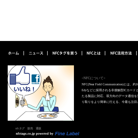
<NFCについて>
NFC(Near Field Communica
Edyなどに採用される非接触型ICカー
たる製品に対応、双方向のデータ通信を
り取りをより簡単に行える、今最も注目
nfcタグ 販売 通販