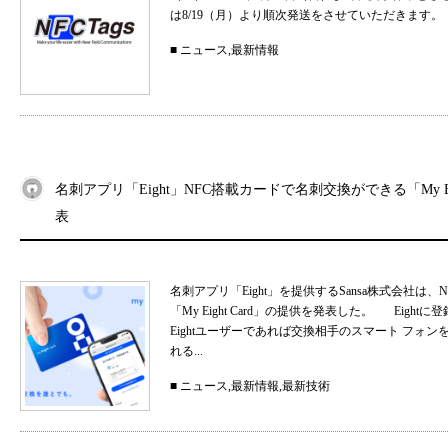
は8/19（月）より順次発送をさせていただきます。
■
ニュース
,
最新情報
名刺アプリ「Eight」NFC搭載カードで名刺交換ができる「My Eig
表
名刺アプリ「Eight」を提供するSansa株式会社
「My Eight Card」の提供を発表した。 Ei
Eightユーザーであれば交換相手のスマート フォ
れる...
■
ニュース
,
最新情報
,
最新技術