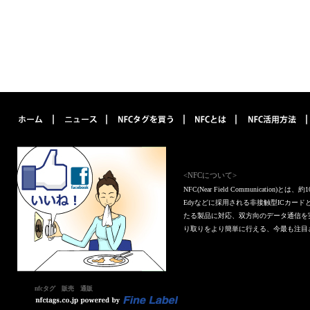
<NFCについて>
NFC(Near Field Communica
Edyなどに採用される非接触型ICカー
たる製品に対応、双方向のデータ通信を
り取りをより簡単に行える、今最も注目
nfcタグ 販売 通販