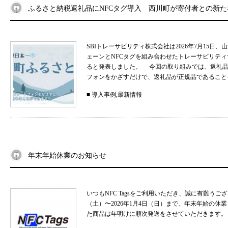
ふるさと納税返礼品にNFCタグ導入 西川町が寄付者との新
SBIトレーサビリティ株式会社は2026年7月15
ェーンとNFCタグを組み合わせたトレーサビリティサ
ると発表しました。 今回の取り組みでは、返礼品
フォンをかざすだけで、返礼品が正規品であることを
■
導入事例
,
最新情報
年末年始休業のお知らせ
いつもNFC Tagsをご利用いただき、誠に有難うご
（土）〜2026年1月4日（日）まで、年末年始の
た商品は年明けに順次発送をさせていただきます。 .