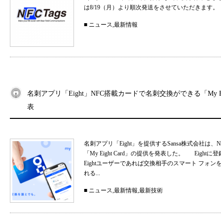
は8/19（月）より順次発送をさせていただきます。
■
ニュース
,
最新情報
名刺アプリ「Eight」NFC搭載カードで名刺交換ができる「My Eig
表
名刺アプリ「Eight」を提供するSansa株式会社
「My Eight Card」の提供を発表した。 Ei
Eightユーザーであれば交換相手のスマート フォ
れる...
■
ニュース
,
最新情報
,
最新技術