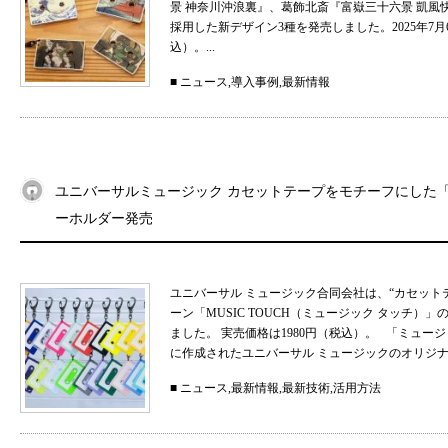
景 神奈川沖浪裏』、葛飾北斎『富嶽三十六景 凱
採用した新デザイン3種を発売しました。2025年7月
込）。...
■
ニュース
,
導入事例
,
最新情報
ユニバーサルミュージック カセットテープをモチーフにした「MU
ーホルダー発売
ユニバーサル ミュージック合同会社は、“カセット
ーン「MUSIC TOUCH（ミュージック タッチ）」の
ました。 実売価格は1980円（税込）。 「ミュ
に作成されたユニバーサル ミュージックのオリジナル
■
ニュース
,
最新情報
,
最新技術
,
活用方法