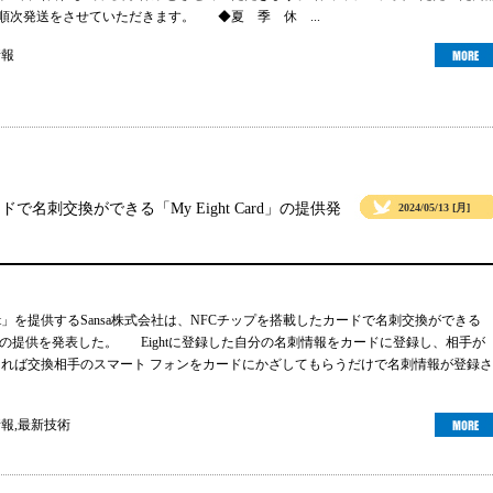
より順次発送をさせていただきます。 ◆夏 季 休 ...
情報
ドで名刺交換ができる「My Eight Card」の提供発
2024/05/13 [月]
ht」を提供するSansa株式会社は、NFCチップを搭載したカードで名刺交換ができる
 Card」の提供を発表した。 Eightに登録した自分の名刺情報をカードに登録し、相手が
ーであれば交換相手のスマート フォンをカードにかざしてもらうだけで名刺情報が登録さ
情報
,
最新技術