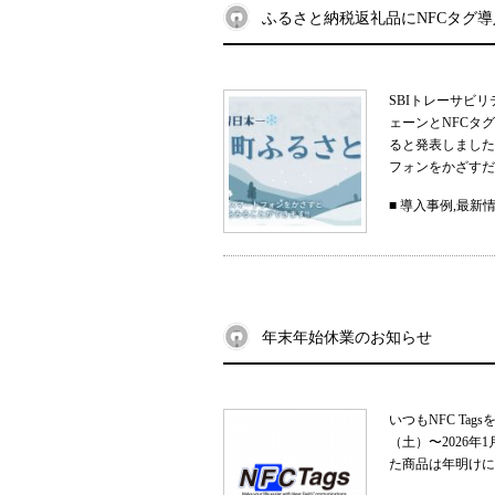
ふるさと納税返礼品にNFCタグ
SBIトレーサビ
ェーンとNFCタ
ると発表しました
フォンをかざすだ
■
導入事例
,
最新
年末年始休業のお知らせ
いつもNFC Ta
（土）〜2026
た商品は年明けに