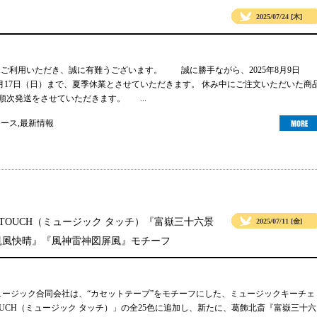
2025/07/24 [木]
gsをご利用いただき、誠に有難うございます。 誠に勝手ながら、2025年8月9日
年8月17日（日）まで、夏季休業とさせていただきます。 休み中にご注文いただいた商
り順次発送をさせていただきます。 ...
ュース
,
最新情報
 TOUCH（ミュージック タッチ）『富嶽三十六景
2025/07/11 [金]
凱風快晴』『風神雷神図屏風』モチーフ
ュージック合同会社は、“カセットテープ”をモチーフにした、ミュージックキーチェ
TOUCH（ミュージック タッチ）」の全25色に追加し、新たに、葛飾北斎『富嶽三十六