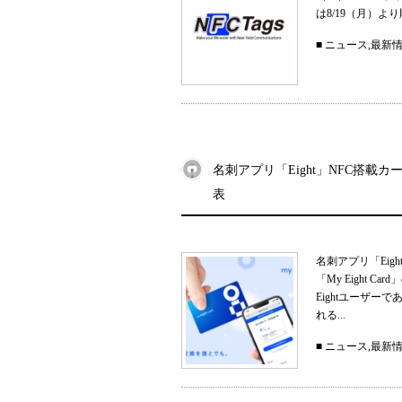
は8/19（月）
■
ニュース
,
最新
名刺アプリ「Eight」NFC搭載カー
表
名刺アプリ「Eig
「My Eight
Eightユーザ
れる...
■
ニュース
,
最新