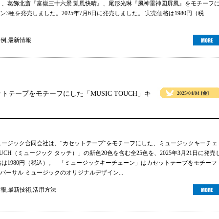
』、葛飾北斎『富嶽三十六景 凱風快晴』、尾形光琳『風神雷神図屏風』をモチーフ
3種を発売しました。2025年7月6日に発売しました。 実売価格は1980円（税
事例
,
最新情報
テープをモチーフにした「MUSIC TOUCH」キ
2025/04/04 [金]
ュージック合同会社は、“カセットテープ”をモチーフにした、ミュージックキーチェ
TOUCH（ミュージック タッチ）」の新色20色を含む全25色を、2025年3月21日に発売
格は1980円（税込）。 「ミュージックキーチェーン」はカセットテープをモチーフ
バーサル ミュージックのオリジナルデザイン...
情報
,
最新技術
,
活用方法