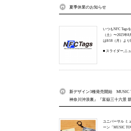
夏季休業のお知らせ
いつもNFC Ta
（土）〜2025
は8/18（月）よ
■
スライダー
,
ニ
新デザイン3種発売開始 MUSIC
神奈川沖浪裏』『富嶽三十六景 
ユニバーサル ミ
ーン「MUSIC 