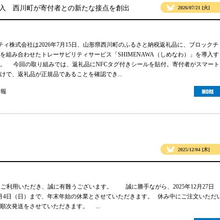
導入 西川町が寄付者との新たな接点を創出
2026/07/21 [火]
リティ株式会社は2026年7月15日、山形県西川町のふるさと納税返礼品に、ブロックチ
グを組み合わせたトレーサビリティサービス「SHIMENAWA（しめなわ）」を導入す
。 今回の取り組みでは、返礼品にNFCタグ付きシールを貼付。寄付者がスマート
けで、返礼品が正規品であることを確認でき...
情報
2025/12/04 [木]
gsをご利用いただき、誠に有難うございます。 誠に勝手ながら、2025年12月27日
年1月4日（日）まで、年末年始の休業とさせていただきます。 休み中にご注文いただ
順次発送をさせていただきます。 ...