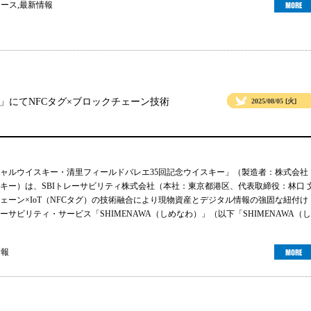
ュース
,
最新情報
」にてNFCタグ×ブロックチェーン技術
2025/08/05 [火]
ャルウイスキー・清里フィールドバレエ35回記念ウイスキー」（製造者：株式会社
キー）は、SBIトレーサビリティ株式会社（本社：東京都港区、代表取締役：林口 
ェーン×IoT（NFCタグ）の技術融合により現物資産とデジタル情報の強固な紐付け
サビリティ・サービス「SHIMENAWA（しめなわ）」（以下「SHIMENAWA（し
情報