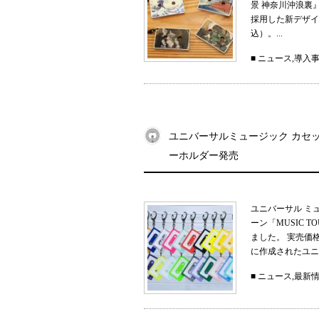
景 神奈川沖浪裏
採用した新デザイン
込）。...
■
ニュース
,
導入
ユニバーサルミュージック カセット
ーホルダー発売
ユニバーサル ミ
ーン「MUSIC 
ました。 実売価
に作成されたユニ
■
ニュース
,
最新