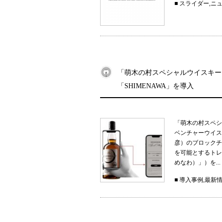
■
スライダー
,
ニ
「萌木の村スペシャルウイスキー
「SHIMENAWA」を導入
「萌木の村スペシ
ベンチャーウイス
彦）のブロックチ
を可能とするトレー
めなわ）」）を...
■
導入事例
,
最新