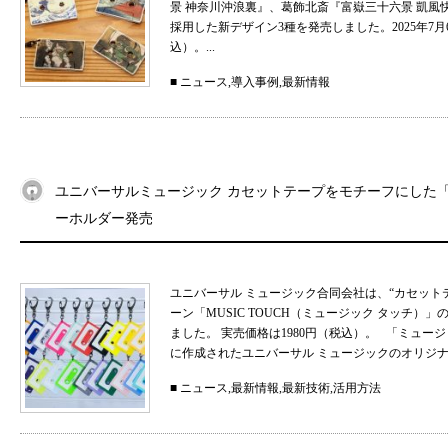
景 神奈川沖浪裏』、葛飾北斎『富嶽三十六景 凱
採用した新デザイン3種を発売しました。2025年7月
込）。...
■
ニュース
,
導入事例
,
最新情報
ユニバーサルミュージック カセットテープをモチーフにした「MU
ーホルダー発売
ユニバーサル ミュージック合同会社は、“カセット
ーン「MUSIC TOUCH（ミュージック タッチ）」の
ました。 実売価格は1980円（税込）。 「ミュ
に作成されたユニバーサル ミュージックのオリジナル
■
ニュース
,
最新情報
,
最新技術
,
活用方法