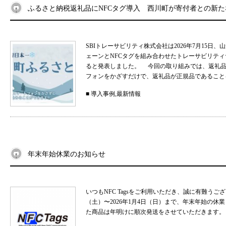
ふるさと納税返礼品にNFCタグ導入 西川町が寄付者との新
SBIトレーサビリティ株式会社は2026年7月15
ェーンとNFCタグを組み合わせたトレーサビリティサ
ると発表しました。 今回の取り組みでは、返礼品
フォンをかざすだけで、返礼品が正規品であることを
■
導入事例
,
最新情報
年末年始休業のお知らせ
いつもNFC Tagsをご利用いただき、誠に有難うご
（土）〜2026年1月4日（日）まで、年末年始の
た商品は年明けに順次発送をさせていただきます。 .