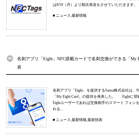
は8/19（月）より順次発送をさせていただきます。
■
ニュース
,
最新情報
名刺アプリ「Eight」NFC搭載カードで名刺交換ができる「My Eig
表
名刺アプリ「Eight」を提供するSansa株式会社
「My Eight Card」の提供を発表した。 Ei
Eightユーザーであれば交換相手のスマート フォ
れる...
■
ニュース
,
最新情報
,
最新技術