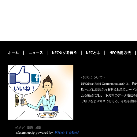
<NFCについて>
NFC(Near Field Communica
Edyなどに採用される非接触型ICカー
たる製品に対応、双方向のデータ通信を
り取りをより簡単に行える、今最も注目
nfcタグ 販売 通販