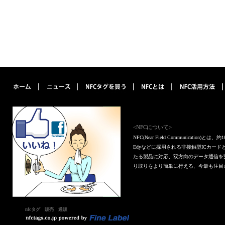
<NFCについて>
NFC(Near Field Communica
Edyなどに採用される非接触型ICカー
たる製品に対応、双方向のデータ通信を
り取りをより簡単に行える、今最も注目
nfcタグ 販売 通販