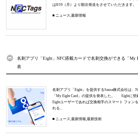
は8/19（月）より順次発送をさせていただきます。
■
ニュース
,
最新情報
名刺アプリ「Eight」NFC搭載カードで名刺交換ができる「My Eig
表
名刺アプリ「Eight」を提供するSansa株式会社
「My Eight Card」の提供を発表した。 Ei
Eightユーザーであれば交換相手のスマート フォ
れる...
■
ニュース
,
最新情報
,
最新技術