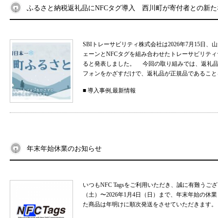
ふるさと納税返礼品にNFCタグ導入 西川町が寄付者との新
SBIトレーサビリティ株式会社は2026年7月15
ェーンとNFCタグを組み合わせたトレーサビリティサ
ると発表しました。 今回の取り組みでは、返礼品
フォンをかざすだけで、返礼品が正規品であることを
■
導入事例
,
最新情報
年末年始休業のお知らせ
いつもNFC Tagsをご利用いただき、誠に有難うご
（土）〜2026年1月4日（日）まで、年末年始の
た商品は年明けに順次発送をさせていただきます。 .