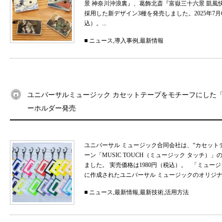
景 神奈川沖浪裏』、葛飾北斎『富嶽三十六景 凱
採用した新デザイン3種を発売しました。2025年7月
込）。...
■
ニュース
,
導入事例
,
最新情報
ユニバーサルミュージック カセットテープをモチーフにした「MU
ーホルダー発売
ユニバーサル ミュージック合同会社は、“カセット
ーン「MUSIC TOUCH（ミュージック タッチ）」の
ました。 実売価格は1980円（税込）。 「ミュ
に作成されたユニバーサル ミュージックのオリジナル
■
ニュース
,
最新情報
,
最新技術
,
活用方法