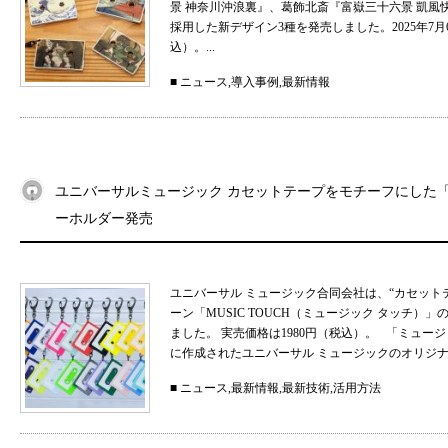
景 神奈川沖浪裏』、葛飾北斎『富嶽三十六景 凱
採用した新デザイン3種を発売しました。2025年7月
込）。...
■
ニュース
,
導入事例
,
最新情報
ユニバーサルミュージック カセットテープをモチーフにした「MU
ーホルダー発売
ユニバーサル ミュージック合同会社は、“カセット
ーン「MUSIC TOUCH（ミュージック タッチ）」の
ました。 実売価格は1980円（税込）。 「ミュ
に作成されたユニバーサル ミュージックのオリジナル
■
ニュース
,
最新情報
,
最新技術
,
活用方法