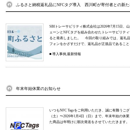
ふるさと納税返礼品にNFCタグ導入 西川町が寄付者との新
SBIトレーサビリティ株式会社は2026年7月15
ェーンとNFCタグを組み合わせたトレーサビリティサ
ると発表しました。 今回の取り組みでは、返礼品
フォンをかざすだけで、返礼品が正規品であることを
■
導入事例
,
最新情報
年末年始休業のお知らせ
いつもNFC Tagsをご利用いただき、誠に有難うご
（土）〜2026年1月4日（日）まで、年末年始の
た商品は年明けに順次発送をさせていただきます。 .