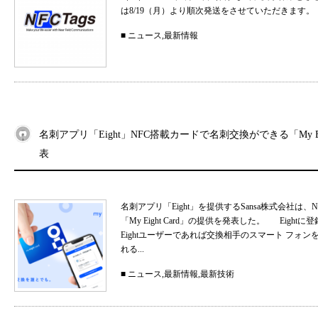
は8/19（月）より順次発送をさせていただきます。
■
ニュース
,
最新情報
名刺アプリ「Eight」NFC搭載カードで名刺交換ができる「My Eig
表
名刺アプリ「Eight」を提供するSansa株式会社
「My Eight Card」の提供を発表した。 Ei
Eightユーザーであれば交換相手のスマート フォ
れる...
■
ニュース
,
最新情報
,
最新技術