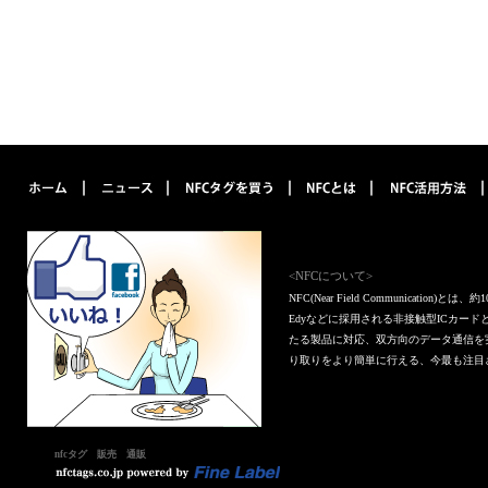
<NFCについて>
NFC(Near Field Communica
Edyなどに採用される非接触型ICカー
たる製品に対応、双方向のデータ通信を
り取りをより簡単に行える、今最も注目
nfcタグ 販売 通販