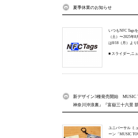
夏季休業のお知らせ
いつもNFC Ta
（土）〜2025
は8/18（月）よ
■
スライダー
,
ニ
新デザイン3種発売開始 MUSIC
神奈川沖浪裏』『富嶽三十六景 
ユニバーサル ミ
ーン「MUSIC 