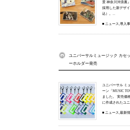
景 神奈川沖浪裏
採用した新デザイン
込）。...
■
ニュース
,
導入
ユニバーサルミュージック カセット
ーホルダー発売
ユニバーサル ミ
ーン「MUSIC 
ました。 実売価
に作成されたユニ
■
ニュース
,
最新