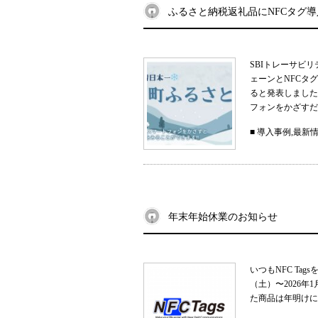
ふるさと納税返礼品にNFCタグ
SBIトレーサビ
ェーンとNFCタ
ると発表しました
フォンをかざすだ
■
導入事例
,
最新
年末年始休業のお知らせ
いつもNFC Ta
（土）〜2026
た商品は年明けに