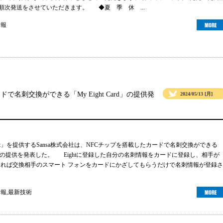
より順次発送をさせていただきます。 ◆夏 季 休 ...
情報
ドで名刺交換ができる「My Eight Card」の提供発
2024/05/13 [月]
ht」を提供するSansa株式会社は、NFCチップを搭載したカードで名刺交換ができる
 Card」の提供を発表した。 Eightに登録した自分の名刺情報をカードに登録し、相手が
ーであれば交換相手のスマート フォンをカードにかざしてもらうだけで名刺情報が登録さ
情報
,
最新技術