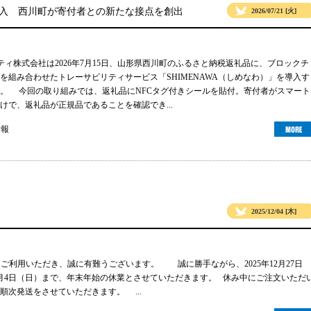
導入 西川町が寄付者との新たな接点を創出
2026/07/21 [火]
リティ株式会社は2026年7月15日、山形県西川町のふるさと納税返礼品に、ブロックチ
グを組み合わせたトレーサビリティサービス「SHIMENAWA（しめなわ）」を導入す
。 今回の取り組みでは、返礼品にNFCタグ付きシールを貼付。寄付者がスマート
けで、返礼品が正規品であることを確認でき...
情報
2025/12/04 [木]
gsをご利用いただき、誠に有難うございます。 誠に勝手ながら、2025年12月27日
年1月4日（日）まで、年末年始の休業とさせていただきます。 休み中にご注文いただ
順次発送をさせていただきます。 ...