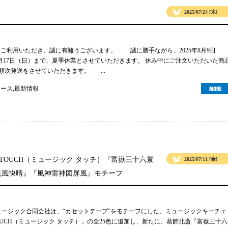
2025/07/24 [木]
gsをご利用いただき、誠に有難うございます。 誠に勝手ながら、2025年8月9日
年8月17日（日）まで、夏季休業とさせていただきます。 休み中にご注文いただいた商
り順次発送をさせていただきます。 ...
ュース
,
最新情報
 TOUCH（ミュージック タッチ）『富嶽三十六景
2025/07/11 [金]
凱風快晴』『風神雷神図屏風』モチーフ
ュージック合同会社は、“カセットテープ”をモチーフにした、ミュージックキーチェ
TOUCH（ミュージック タッチ）」の全25色に追加し、新たに、葛飾北斎『富嶽三十六