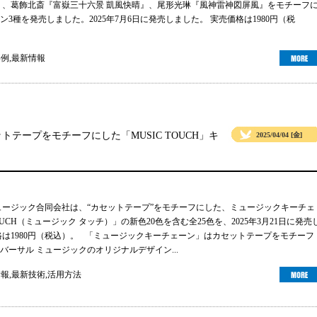
』、葛飾北斎『富嶽三十六景 凱風快晴』、尾形光琳『風神雷神図屏風』をモチーフ
3種を発売しました。2025年7月6日に発売しました。 実売価格は1980円（税
事例
,
最新情報
テープをモチーフにした「MUSIC TOUCH」キ
2025/04/04 [金]
ュージック合同会社は、“カセットテープ”をモチーフにした、ミュージックキーチェ
TOUCH（ミュージック タッチ）」の新色20色を含む全25色を、2025年3月21日に発売
格は1980円（税込）。 「ミュージックキーチェーン」はカセットテープをモチーフ
バーサル ミュージックのオリジナルデザイン...
情報
,
最新技術
,
活用方法