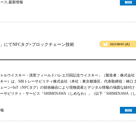
ュース
,
最新情報
」にてNFCタグ×ブロックチェーン技術
2025/08/05 [火]
ャルウイスキー・清里フィールドバレエ35回記念ウイスキー」（製造者：株式会社
キー）は、SBIトレーサビリティ株式会社（本社：東京都港区、代表取締役：林口 
ェーン×IoT（NFCタグ）の技術融合により現物資産とデジタル情報の強固な紐付け
サビリティ・サービス「SHIMENAWA（しめなわ）」（以下「SHIMENAWA（し
情報