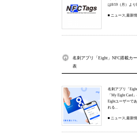
は8/19（月）
■
ニュース
,
最新
名刺アプリ「Eight」NFC搭載カー
表
名刺アプリ「Eig
「My Eight
Eightユーザ
れる...
■
ニュース
,
最新