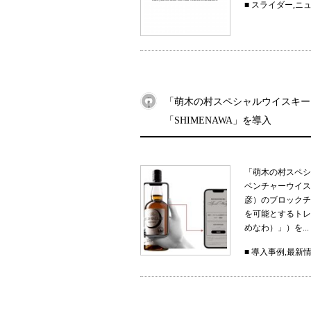
■
スライダー
,
ニ
「萌木の村スペシャルウイスキー
「SHIMENAWA」を導入
「萌木の村スペシ
ベンチャーウイス
彦）のブロックチ
を可能とするトレー
めなわ）」）を...
■
導入事例
,
最新