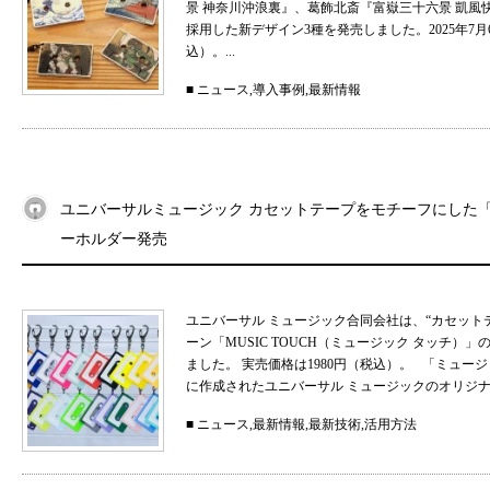
景 神奈川沖浪裏』、葛飾北斎『富嶽三十六景 凱
採用した新デザイン3種を発売しました。2025年7月
込）。...
■
ニュース
,
導入事例
,
最新情報
ユニバーサルミュージック カセットテープをモチーフにした「MU
ーホルダー発売
ユニバーサル ミュージック合同会社は、“カセット
ーン「MUSIC TOUCH（ミュージック タッチ）」の
ました。 実売価格は1980円（税込）。 「ミュ
に作成されたユニバーサル ミュージックのオリジナル
■
ニュース
,
最新情報
,
最新技術
,
活用方法