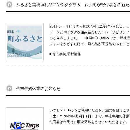
ふるさと納税返礼品にNFCタグ導入 西川町が寄付者との新
SBIトレーサビリティ株式会社は2026年7月15
ェーンとNFCタグを組み合わせたトレーサビリティサ
ると発表しました。 今回の取り組みでは、返礼品
フォンをかざすだけで、返礼品が正規品であることを
■
導入事例
,
最新情報
年末年始休業のお知らせ
いつもNFC Tagsをご利用いただき、誠に有難うご
（土）〜2026年1月4日（日）まで、年末年始の
た商品は年明けに順次発送をさせていただきます。 .