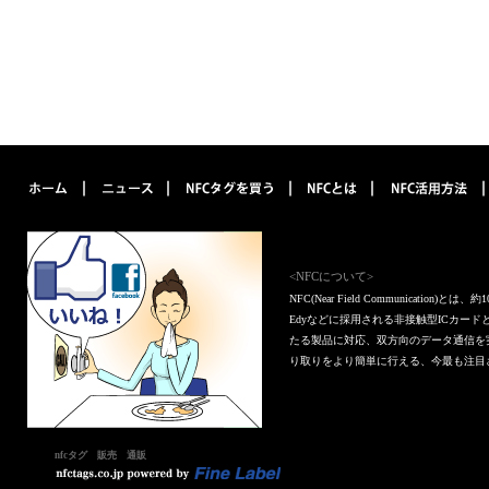
<NFCについて>
NFC(Near Field Communica
Edyなどに採用される非接触型ICカー
たる製品に対応、双方向のデータ通信を
り取りをより簡単に行える、今最も注目
nfcタグ 販売 通販