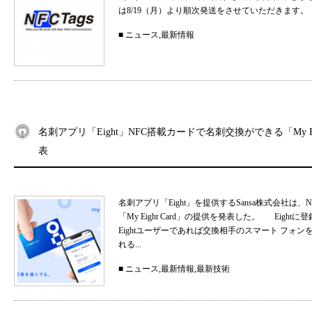
は8/19（月）より順次発送をさせていただきます。
■
ニュース
,
最新情報
名刺アプリ「Eight」NFC搭載カードで名刺交換ができる「My Eig
表
名刺アプリ「Eight」を提供するSansa株式会社
「My Eight Card」の提供を発表した。 Ei
Eightユーザーであれば交換相手のスマート フォ
れる...
■
ニュース
,
最新情報
,
最新技術