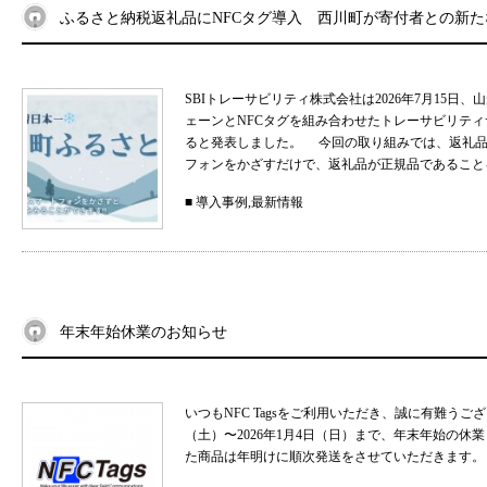
ふるさと納税返礼品にNFCタグ導入 西川町が寄付者との新
SBIトレーサビリティ株式会社は2026年7月15
ェーンとNFCタグを組み合わせたトレーサビリティサ
ると発表しました。 今回の取り組みでは、返礼品
フォンをかざすだけで、返礼品が正規品であることを
■
導入事例
,
最新情報
年末年始休業のお知らせ
いつもNFC Tagsをご利用いただき、誠に有難うご
（土）〜2026年1月4日（日）まで、年末年始の
た商品は年明けに順次発送をさせていただきます。 .