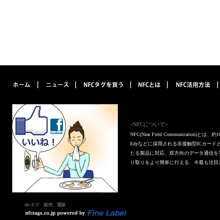
<NFCについて>
NFC(Near Field Communica
Edyなどに採用される非接触型ICカー
たる製品に対応、双方向のデータ通信を
り取りをより簡単に行える、今最も注目
nfcタグ 販売 通販