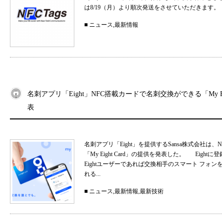
は8/19（月）より順次発送をさせていただきます。
■
ニュース
,
最新情報
名刺アプリ「Eight」NFC搭載カードで名刺交換ができる「My Eig
表
名刺アプリ「Eight」を提供するSansa株式会社
「My Eight Card」の提供を発表した。 Ei
Eightユーザーであれば交換相手のスマート フォ
れる...
■
ニュース
,
最新情報
,
最新技術