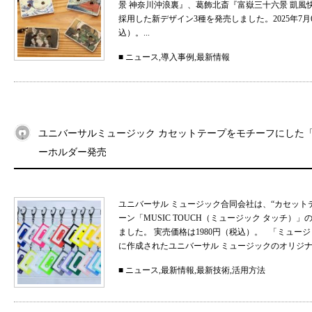
景 神奈川沖浪裏』、葛飾北斎『富嶽三十六景 凱
採用した新デザイン3種を発売しました。2025年7月
込）。...
■
ニュース
,
導入事例
,
最新情報
ユニバーサルミュージック カセットテープをモチーフにした「MU
ーホルダー発売
ユニバーサル ミュージック合同会社は、“カセット
ーン「MUSIC TOUCH（ミュージック タッチ）」の
ました。 実売価格は1980円（税込）。 「ミュ
に作成されたユニバーサル ミュージックのオリジナル
■
ニュース
,
最新情報
,
最新技術
,
活用方法