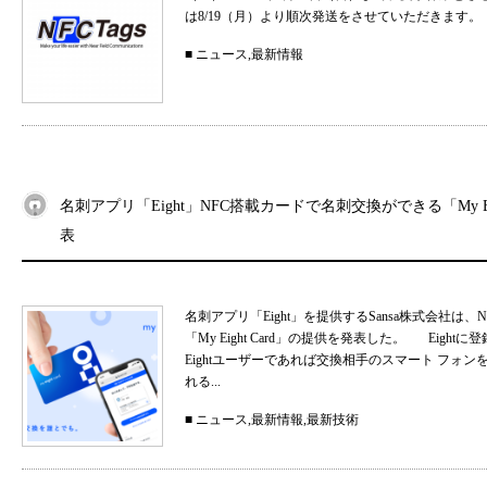
は8/19（月）より順次発送をさせていただきます。
■
ニュース
,
最新情報
名刺アプリ「Eight」NFC搭載カードで名刺交換ができる「My Eig
表
名刺アプリ「Eight」を提供するSansa株式会社
「My Eight Card」の提供を発表した。 Ei
Eightユーザーであれば交換相手のスマート フォ
れる...
■
ニュース
,
最新情報
,
最新技術