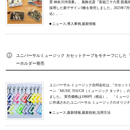
景 神奈川沖浪裏』、葛飾北斎『富嶽三十六景 凱
採用した新デザイン3種を発売しました。2025年7月
込）。...
■
ニュース
,
導入事例
,
最新情報
ユニバーサルミュージック カセットテープをモチーフにした「MU
ーホルダー発売
ユニバーサル ミュージック合同会社は、“カセット
ーン「MUSIC TOUCH（ミュージック タッチ）」の
ました。 実売価格は1980円（税込）。 「ミュ
に作成されたユニバーサル ミュージックのオリジナル
■
ニュース
,
最新情報
,
最新技術
,
活用方法