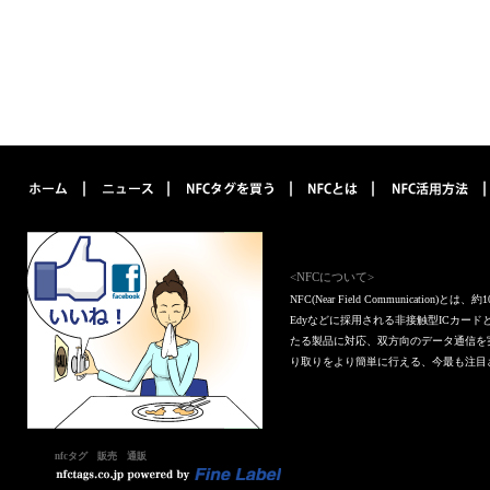
<NFCについて>
NFC(Near Field Communica
Edyなどに採用される非接触型ICカー
たる製品に対応、双方向のデータ通信を
り取りをより簡単に行える、今最も注目
nfcタグ 販売 通販