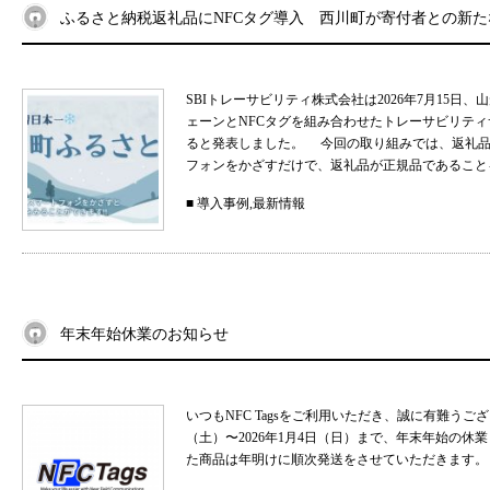
ふるさと納税返礼品にNFCタグ導入 西川町が寄付者との新
SBIトレーサビリティ株式会社は2026年7月15
ェーンとNFCタグを組み合わせたトレーサビリティサ
ると発表しました。 今回の取り組みでは、返礼品
フォンをかざすだけで、返礼品が正規品であることを
■
導入事例
,
最新情報
年末年始休業のお知らせ
いつもNFC Tagsをご利用いただき、誠に有難うご
（土）〜2026年1月4日（日）まで、年末年始の
た商品は年明けに順次発送をさせていただきます。 .