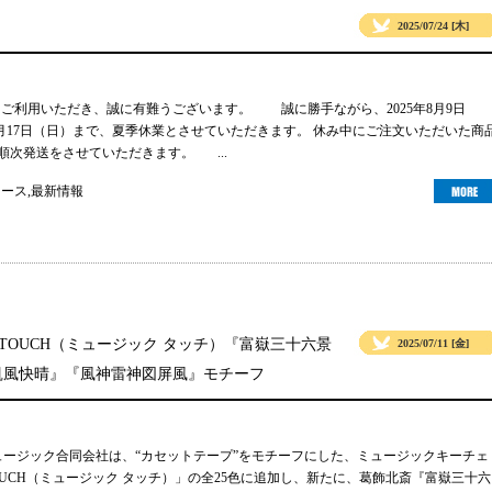
2025/07/24 [木]
gsをご利用いただき、誠に有難うございます。 誠に勝手ながら、2025年8月9日
年8月17日（日）まで、夏季休業とさせていただきます。 休み中にご注文いただいた商
り順次発送をさせていただきます。 ...
ュース
,
最新情報
 TOUCH（ミュージック タッチ）『富嶽三十六景
2025/07/11 [金]
凱風快晴』『風神雷神図屏風』モチーフ
ュージック合同会社は、“カセットテープ”をモチーフにした、ミュージックキーチェ
TOUCH（ミュージック タッチ）」の全25色に追加し、新たに、葛飾北斎『富嶽三十六