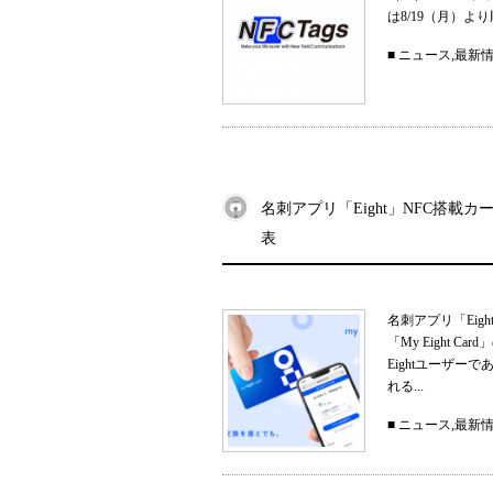
は8/19（月）
■
ニュース
,
最新
名刺アプリ「Eight」NFC搭載カー
表
名刺アプリ「Eig
「My Eight
Eightユーザ
れる...
■
ニュース
,
最新