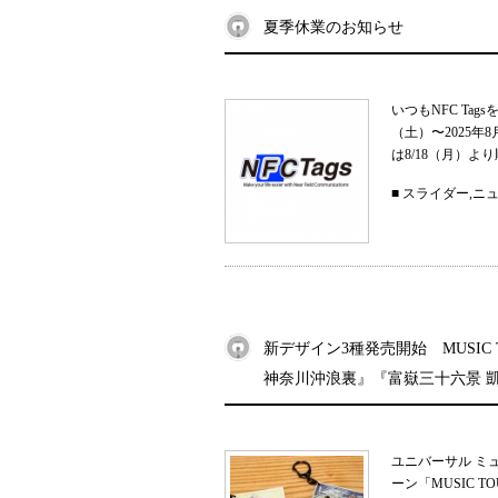
夏季休業のお知らせ
いつもNFC Ta
（土）〜2025
は8/18（月）よ
■
スライダー
,
ニ
新デザイン3種発売開始 MUSIC
神奈川沖浪裏』『富嶽三十六景 
ユニバーサル ミ
ーン「MUSIC 