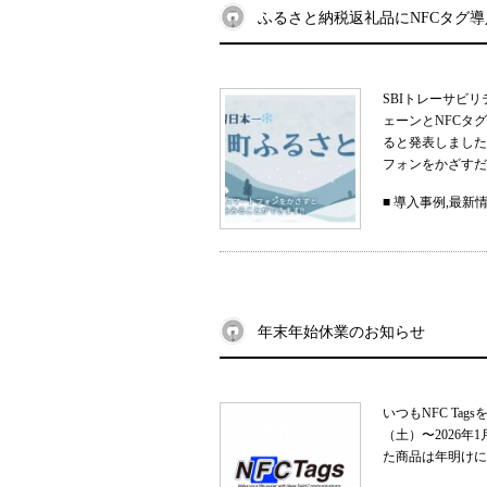
ふるさと納税返礼品にNFCタグ
SBIトレーサビ
ェーンとNFCタ
ると発表しました
フォンをかざすだ
■
導入事例
,
最新
年末年始休業のお知らせ
いつもNFC Ta
（土）〜2026
た商品は年明けに