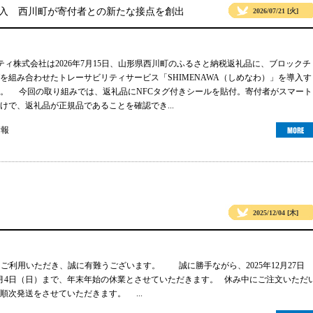
導入 西川町が寄付者との新たな接点を創出
2026/07/21 [火]
リティ株式会社は2026年7月15日、山形県西川町のふるさと納税返礼品に、ブロックチ
グを組み合わせたトレーサビリティサービス「SHIMENAWA（しめなわ）」を導入す
。 今回の取り組みでは、返礼品にNFCタグ付きシールを貼付。寄付者がスマート
けで、返礼品が正規品であることを確認でき...
情報
2025/12/04 [木]
gsをご利用いただき、誠に有難うございます。 誠に勝手ながら、2025年12月27日
年1月4日（日）まで、年末年始の休業とさせていただきます。 休み中にご注文いただ
順次発送をさせていただきます。 ...