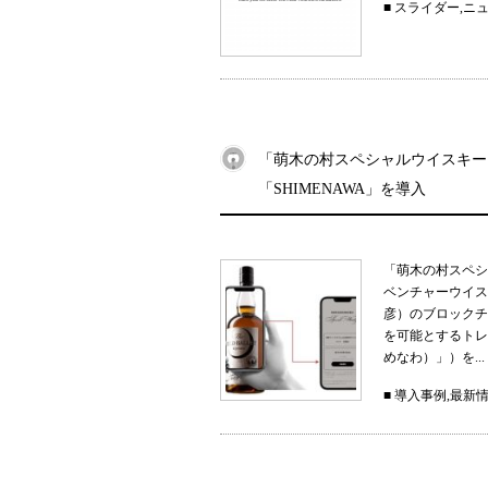
■
スライダー
,
ニ
「萌木の村スペシャルウイスキー
「SHIMENAWA」を導入
「萌木の村スペシ
ベンチャーウイス
彦）のブロックチ
を可能とするトレー
めなわ）」）を...
■
導入事例
,
最新