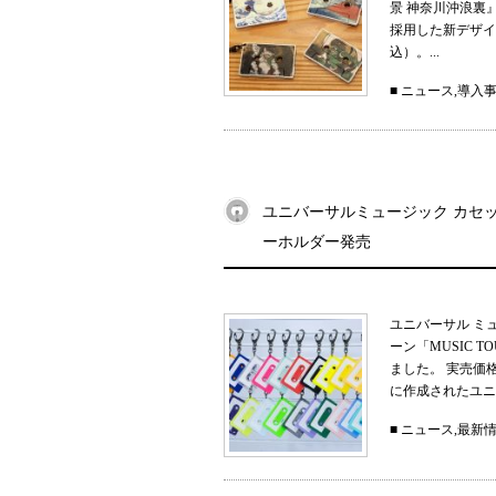
景 神奈川沖浪裏
採用した新デザイン
込）。...
■
ニュース
,
導入
ユニバーサルミュージック カセット
ーホルダー発売
ユニバーサル ミ
ーン「MUSIC 
ました。 実売価
に作成されたユニ
■
ニュース
,
最新