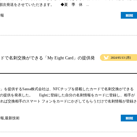
より順次発送をさせていただきます。 ◆夏 季 休 ...
情報
ドで名刺交換ができる「My Eight Card」の提供発
2024/05/13 [月]
ht」を提供するSansa株式会社は、NFCチップを搭載したカードで名刺交換ができる
 Card」の提供を発表した。 Eightに登録した自分の名刺情報をカードに登録し、相手が
ーであれば交換相手のスマート フォンをカードにかざしてもらうだけで名刺情報が登録さ
情報
,
最新技術