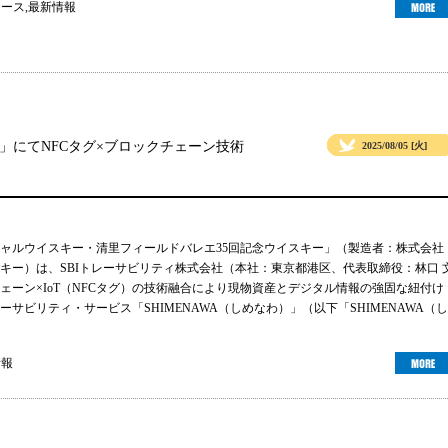
ュース
,
最新情報
」にてNFCタグ×ブロックチェーン技術
2025/08/05 [火]
ャルウイスキー・清里フィールドバレエ35回記念ウイスキー」（製造者：株式会社
キー）は、SBIトレーサビリティ株式会社（本社：東京都港区、代表取締役：林口 
ェーン×IoT（NFCタグ）の技術融合により現物資産とデジタル情報の強固な紐付け
サビリティ・サービス「SHIMENAWA（しめなわ）」（以下「SHIMENAWA（し
情報