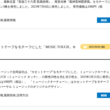
』、葛飾北斎『富嶽三十六景 凱風快晴』、尾形光琳『風神雷神図屏風』をモチーフ
3種を発売しました。2025年7月6日に発売しました。 実売価格は1980円（税
事例
,
最新情報
テープをモチーフにした「MUSIC TOUCH」キ
2025/04/04 [金]
ュージック合同会社は、“カセットテープ”をモチーフにした、ミュージックキーチェ
TOUCH（ミュージック タッチ）」の新色20色を含む全25色を、2025年3月21日に発売
格は1980円（税込）。 「ミュージックキーチェーン」はカセットテープをモチーフ
バーサル ミュージックのオリジナルデザイン...
情報
,
最新技術
,
活用方法