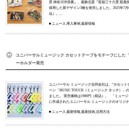
景 神奈川沖浪裏』、葛飾北斎『富嶽三十六景 凱
採用した新デザイン3種を発売しました。2025年7月
込）。...
■
ニュース
,
導入事例
,
最新情報
ユニバーサルミュージック カセットテープをモチーフにした「MU
ーホルダー発売
ユニバーサル ミュージック合同会社は、“カセット
ーン「MUSIC TOUCH（ミュージック タッチ）」の
ました。 実売価格は1980円（税込）。 「ミュ
に作成されたユニバーサル ミュージックのオリジナル
■
ニュース
,
最新情報
,
最新技術
,
活用方法