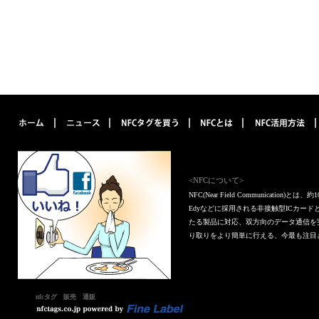
<NFCについて>
NFC(Near Field Communica
Edyなどに採用される非接触型ICカー
たる製品に対応、双方向のデータ通信を
り取りをより簡単に行える、今最も注目
nfcタグ 販売 通販