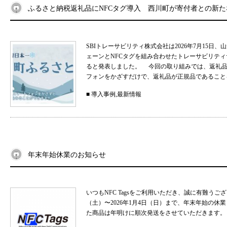
ふるさと納税返礼品にNFCタグ導入 西川町が寄付者との新
SBIトレーサビリティ株式会社は2026年7月15
ェーンとNFCタグを組み合わせたトレーサビリティサ
ると発表しました。 今回の取り組みでは、返礼品
フォンをかざすだけで、返礼品が正規品であることを
■
導入事例
,
最新情報
年末年始休業のお知らせ
いつもNFC Tagsをご利用いただき、誠に有難うご
（土）〜2026年1月4日（日）まで、年末年始の
た商品は年明けに順次発送をさせていただきます。 .