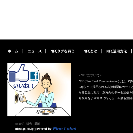
<NFCについて>
NFC(Near Field Communica
Edyなどに採用される非接触型ICカー
たる製品に対応、双方向のデータ通信を
り取りをより簡単に行える、今最も注目
nfcタグ 販売 通販