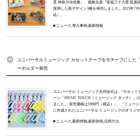
景 神奈川沖浪裏』、葛飾北斎『富嶽三十六景 凱
採用した新デザイン3種を発売しました。2025年7月
込）。...
■
ニュース
,
導入事例
,
最新情報
ユニバーサルミュージック カセットテープをモチーフにした「MU
ーホルダー発売
ユニバーサル ミュージック合同会社は、“カセット
ーン「MUSIC TOUCH（ミュージック タッチ）」の
ました。 実売価格は1980円（税込）。 「ミュ
に作成されたユニバーサル ミュージックのオリジナル
■
ニュース
,
最新情報
,
最新技術
,
活用方法