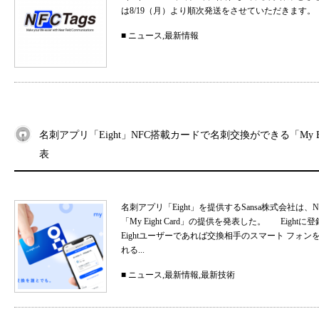
は8/19（月）より順次発送をさせていただきます。
■
ニュース
,
最新情報
名刺アプリ「Eight」NFC搭載カードで名刺交換ができる「My Eig
表
名刺アプリ「Eight」を提供するSansa株式会社
「My Eight Card」の提供を発表した。 Ei
Eightユーザーであれば交換相手のスマート フォ
れる...
■
ニュース
,
最新情報
,
最新技術