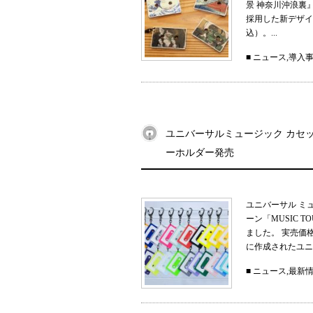
景 神奈川沖浪裏
採用した新デザイン
込）。...
■
ニュース
,
導入
ユニバーサルミュージック カセット
ーホルダー発売
ユニバーサル ミ
ーン「MUSIC 
ました。 実売価
に作成されたユニ
■
ニュース
,
最新