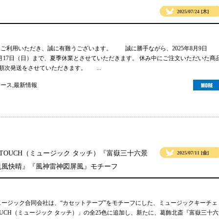
2025/07/24 [木]
gsをご利用いただき、誠に有難うございます。 誠に勝手ながら、2025年8月9日
年8月17日（日）まで、夏季休業とさせていただきます。 休み中にご注文いただいた商
り順次発送をさせていただきます。 ...
ュース
,
最新情報
 TOUCH（ミュージック タッチ）『富嶽三十六景
2025/07/11 [金]
凱風快晴』『風神雷神図屏風』モチーフ
ュージック合同会社は、“カセットテープ”をモチーフにした、ミュージックキーチェ
TOUCH（ミュージック タッチ）」の全25色に追加し、新たに、葛飾北斎『富嶽三十六