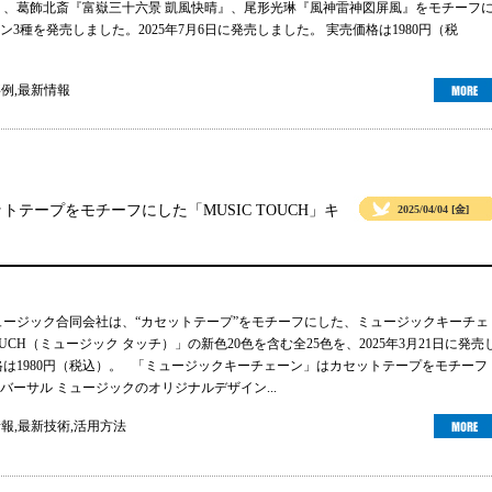
』、葛飾北斎『富嶽三十六景 凱風快晴』、尾形光琳『風神雷神図屏風』をモチーフ
3種を発売しました。2025年7月6日に発売しました。 実売価格は1980円（税
事例
,
最新情報
テープをモチーフにした「MUSIC TOUCH」キ
2025/04/04 [金]
ュージック合同会社は、“カセットテープ”をモチーフにした、ミュージックキーチェ
TOUCH（ミュージック タッチ）」の新色20色を含む全25色を、2025年3月21日に発売
格は1980円（税込）。 「ミュージックキーチェーン」はカセットテープをモチーフ
バーサル ミュージックのオリジナルデザイン...
情報
,
最新技術
,
活用方法