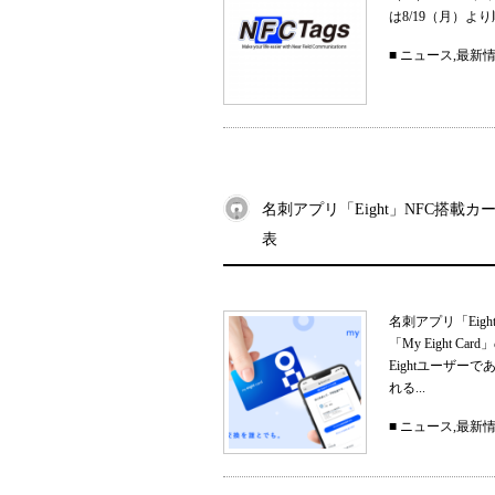
は8/19（月）
■
ニュース
,
最新
名刺アプリ「Eight」NFC搭載カー
表
名刺アプリ「Eig
「My Eight
Eightユーザ
れる...
■
ニュース
,
最新