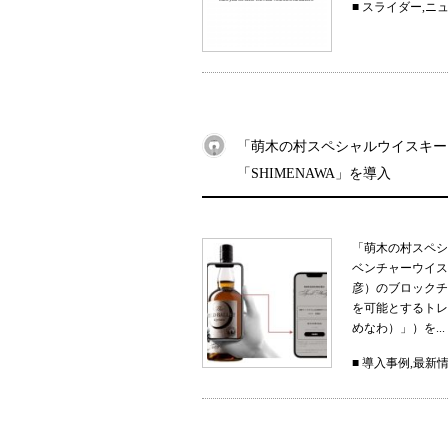
■
スライダー
,
ニ
「萌木の村スペシャルウイスキー
「SHIMENAWA」を導入
「萌木の村スペシ
ベンチャーウイス
彦）のブロックチ
を可能とするトレー
めなわ）」）を...
■
導入事例
,
最新