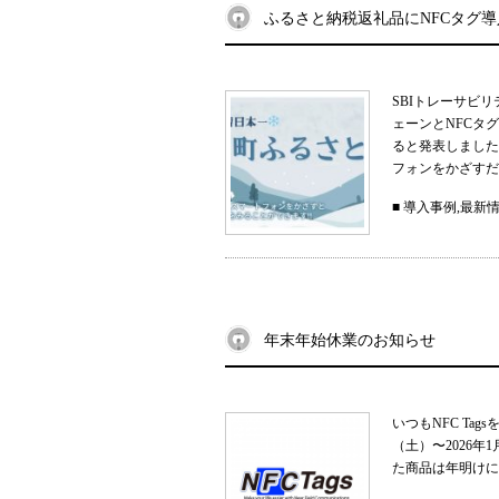
ふるさと納税返礼品にNFCタグ
SBIトレーサビ
ェーンとNFCタ
ると発表しました
フォンをかざすだ
■
導入事例
,
最新
年末年始休業のお知らせ
いつもNFC Ta
（土）〜2026
た商品は年明けに