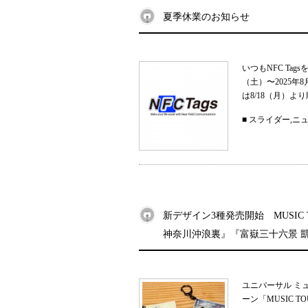
夏季休業のお知らせ
いつもNFC Ta
（土）〜2025
は8/18（月）よ
■
スライダー
,
ニ
新デザイン3種発売開始 MUSIC
神奈川沖浪裏』『富嶽三十六景 
ユニバーサル ミ
ーン「MUSIC 