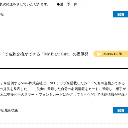
より順次発送をさせていただきます。 ◆夏 季 休 ...
情報
ドで名刺交換ができる「My Eight Card」の提供発
2024/05/13 [月]
ht」を提供するSansa株式会社は、NFCチップを搭載したカードで名刺交換ができる
 Card」の提供を発表した。 Eightに登録した自分の名刺情報をカードに登録し、相手が
ーであれば交換相手のスマート フォンをカードにかざしてもらうだけで名刺情報が登録さ
情報
,
最新技術