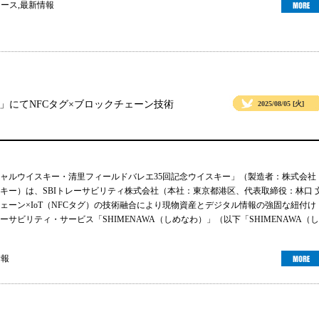
ュース
,
最新情報
」にてNFCタグ×ブロックチェーン技術
2025/08/05 [火]
ャルウイスキー・清里フィールドバレエ35回記念ウイスキー」（製造者：株式会社
キー）は、SBIトレーサビリティ株式会社（本社：東京都港区、代表取締役：林口 
ェーン×IoT（NFCタグ）の技術融合により現物資産とデジタル情報の強固な紐付け
サビリティ・サービス「SHIMENAWA（しめなわ）」（以下「SHIMENAWA（し
情報