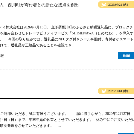
導入 西川町が寄付者との新たな接点を創出
2026/07/21 [火]
リティ株式会社は2026年7月15日、山形県西川町のふるさと納税返礼品に、ブロックチ
グを組み合わせたトレーサビリティサービス「SHIMENAWA（しめなわ）」を導入す
。 今回の取り組みでは、返礼品にNFCタグ付きシールを貼付。寄付者がスマート
けで、返礼品が正規品であることを確認でき...
情報
2025/12/04 [木]
gsをご利用いただき、誠に有難うございます。 誠に勝手ながら、2025年12月27日
年1月4日（日）まで、年末年始の休業とさせていただきます。 休み中にご注文いただ
順次発送をさせていただきます。 ...