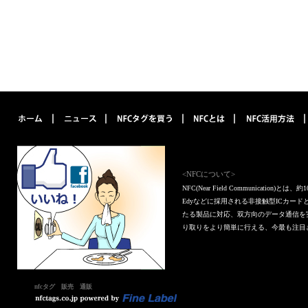
<NFCについて>
NFC(Near Field Communica
Edyなどに採用される非接触型ICカー
たる製品に対応、双方向のデータ通信を
り取りをより簡単に行える、今最も注目
nfcタグ 販売 通販