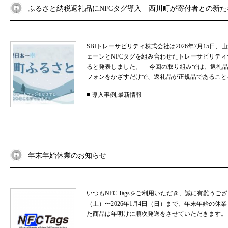
ふるさと納税返礼品にNFCタグ導入 西川町が寄付者との新
SBIトレーサビリティ株式会社は2026年7月15
ェーンとNFCタグを組み合わせたトレーサビリティサ
ると発表しました。 今回の取り組みでは、返礼品
フォンをかざすだけで、返礼品が正規品であることを
■
導入事例
,
最新情報
年末年始休業のお知らせ
いつもNFC Tagsをご利用いただき、誠に有難うご
（土）〜2026年1月4日（日）まで、年末年始の
た商品は年明けに順次発送をさせていただきます。 .