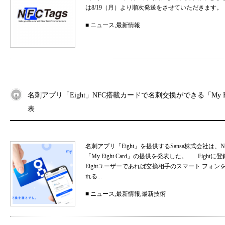
は8/19（月）より順次発送をさせていただきます。
■
ニュース
,
最新情報
名刺アプリ「Eight」NFC搭載カードで名刺交換ができる「My Eig
表
名刺アプリ「Eight」を提供するSansa株式会社
「My Eight Card」の提供を発表した。 Ei
Eightユーザーであれば交換相手のスマート フォ
れる...
■
ニュース
,
最新情報
,
最新技術