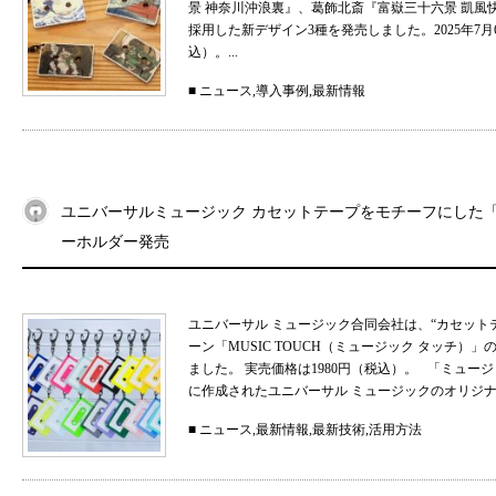
景 神奈川沖浪裏』、葛飾北斎『富嶽三十六景 凱
採用した新デザイン3種を発売しました。2025年7月
込）。...
■
ニュース
,
導入事例
,
最新情報
ユニバーサルミュージック カセットテープをモチーフにした「MU
ーホルダー発売
ユニバーサル ミュージック合同会社は、“カセット
ーン「MUSIC TOUCH（ミュージック タッチ）」の
ました。 実売価格は1980円（税込）。 「ミュ
に作成されたユニバーサル ミュージックのオリジナル
■
ニュース
,
最新情報
,
最新技術
,
活用方法