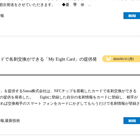
より順次発送をさせていただきます。 ◆夏 季 休 ...
情報
ドで名刺交換ができる「My Eight Card」の提供発
2024/05/13 [月]
ht」を提供するSansa株式会社は、NFCチップを搭載したカードで名刺交換ができる
 Card」の提供を発表した。 Eightに登録した自分の名刺情報をカードに登録し、相手が
ーであれば交換相手のスマート フォンをカードにかざしてもらうだけで名刺情報が登録さ
情報
,
最新技術