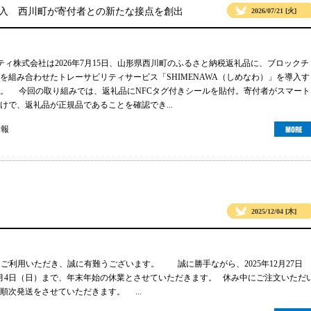
導入 西川町が寄付者との新たな接点を創出
2026/07/21 [火]
リティ株式会社は2026年7月15日、山形県西川町のふるさと納税返礼品に、ブロックチ
グを組み合わせたトレーサビリティサービス「SHIMENAWA（しめなわ）」を導入す
。 今回の取り組みでは、返礼品にNFCタグ付きシールを貼付。寄付者がスマート
けで、返礼品が正規品であることを確認でき...
情報
2025/12/04 [木]
gsをご利用いただき、誠に有難うございます。 誠に勝手ながら、2025年12月27日
年1月4日（日）まで、年末年始の休業とさせていただきます。 休み中にご注文いただ
順次発送をさせていただきます。 ...