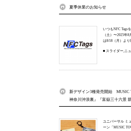
夏季休業のお知らせ
いつもNFC Ta
（土）〜2025
は8/18（月）よ
■
スライダー
,
ニ
新デザイン3種発売開始 MUSIC
神奈川沖浪裏』『富嶽三十六景 
ユニバーサル ミ
ーン「MUSIC 