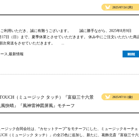
2025/07/24 [木]
gsをご利用いただき、誠に有難うございます。 誠に勝手ながら、2025年8月9日
年8月17日（日）まで、夏季休業とさせていただきます。 休み中にご注文いただいた商
り順次発送をさせていただきます。 ...
ュース
,
最新情報
 TOUCH（ミュージック タッチ）『富嶽三十六景
2025/07/11 [金]
凱風快晴』『風神雷神図屏風』モチーフ
ュージック合同会社は、“カセットテープ”をモチーフにした、ミュージックキーチェ
TOUCH（ミュージック タッチ）」の全25色に追加し、新たに、葛飾北斎『富嶽三十六