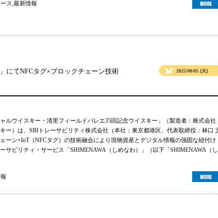
ュース
,
最新情報
」にてNFCタグ×ブロックチェーン技術
2025/08/05 [火]
ャルウイスキー・清里フィールドバレエ35回記念ウイスキー」（製造者：株式会社
キー）は、SBIトレーサビリティ株式会社（本社：東京都港区、代表取締役：林口 
ェーン×IoT（NFCタグ）の技術融合により現物資産とデジタル情報の強固な紐付け
サビリティ・サービス「SHIMENAWA（しめなわ）」（以下「SHIMENAWA（し
情報