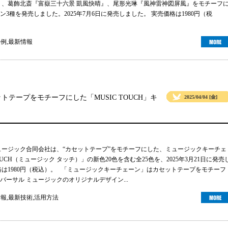
』、葛飾北斎『富嶽三十六景 凱風快晴』、尾形光琳『風神雷神図屏風』をモチーフ
3種を発売しました。2025年7月6日に発売しました。 実売価格は1980円（税
事例
,
最新情報
テープをモチーフにした「MUSIC TOUCH」キ
2025/04/04 [金]
ュージック合同会社は、“カセットテープ”をモチーフにした、ミュージックキーチェ
TOUCH（ミュージック タッチ）」の新色20色を含む全25色を、2025年3月21日に発売
格は1980円（税込）。 「ミュージックキーチェーン」はカセットテープをモチーフ
バーサル ミュージックのオリジナルデザイン...
情報
,
最新技術
,
活用方法