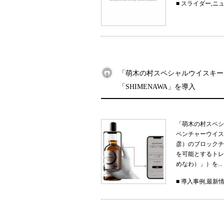
■
スライダー
,
ニ
「萌木の村スペシャルウイスキー
「SHIMENAWA」を導入
「萌木の村スペシ
ベンチャーウイス
彦）のブロックチ
を可能とするトレー
めなわ）」）を...
■
導入事例
,
最新