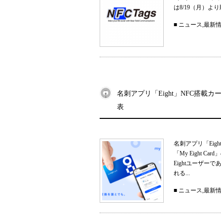
は8/19（月）
■
ニュース
,
最新
名刺アプリ「Eight」NFC搭載カー
表
名刺アプリ「Eig
「My Eight
Eightユーザ
れる...
■
ニュース
,
最新