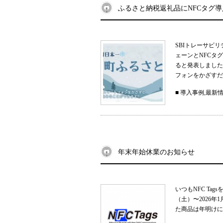
ふるさと納税返礼品にNFCタグ
SBIトレーサビ
ェーンとNFCタ
ると発表しました
フォンをかざすだ
■
導入事例
,
最新
年末年始休業のお知らせ
いつもNFC Ta
（土）〜2026
た商品は年明けに