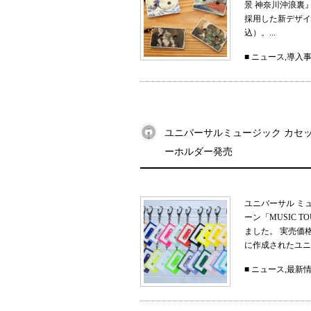
景 神奈川沖浪裏
採用した新デザイン
込）。...
■
ニュース
,
導入
ユニバーサルミュージック カセット
ーホルダー発売
ユニバーサル ミ
ーン「MUSIC 
ました。 実売価
に作成されたユニ
■
ニュース
,
最新