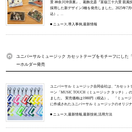
景 神奈川沖浪裏』、葛飾北斎『富嶽三十六景 凱
採用した新デザイン3種を発売しました。2025年7月
込）。...
■
ニュース
,
導入事例
,
最新情報
ユニバーサルミュージック カセットテープをモチーフにした「MU
ーホルダー発売
ユニバーサル ミュージック合同会社は、“カセット
ーン「MUSIC TOUCH（ミュージック タッチ）」の
ました。 実売価格は1980円（税込）。 「ミュ
に作成されたユニバーサル ミュージックのオリジナル
■
ニュース
,
最新情報
,
最新技術
,
活用方法