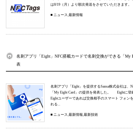
は8/19（月）より順次発送をさせていただきます。
■
ニュース
,
最新情報
名刺アプリ「Eight」NFC搭載カードで名刺交換ができる「My Eig
表
名刺アプリ「Eight」を提供するSansa株式会社
「My Eight Card」の提供を発表した。 Ei
Eightユーザーであれば交換相手のスマート フォ
れる...
■
ニュース
,
最新情報
,
最新技術