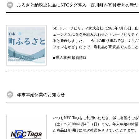
ふるさと納税返礼品にNFCタグ導入 西川町が寄付者との新
SBIトレーサビリティ株式会社は2026年7月15
ェーンとNFCタグを組み合わせたトレーサビリティサ
ると発表しました。 今回の取り組みでは、返礼品
フォンをかざすだけで、返礼品が正規品であることを
■
導入事例
,
最新情報
年末年始休業のお知らせ
いつもNFC Tagsをご利用いただき、誠に有難うご
（土）〜2026年1月4日（日）まで、年末年始の
た商品は年明けに順次発送をさせていただきます。 .