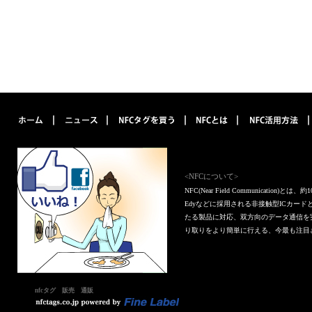
<NFCについて>
NFC(Near Field Communica
Edyなどに採用される非接触型ICカー
たる製品に対応、双方向のデータ通信を
り取りをより簡単に行える、今最も注目
nfcタグ 販売 通販