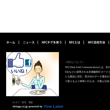
<NFCについて>
NFC(Near Field Communica
Edyなどに採用される非接触型ICカー
たる製品に対応、双方向のデータ通信を
り取りをより簡単に行える、今最も注目
nfcタグ 販売 通販