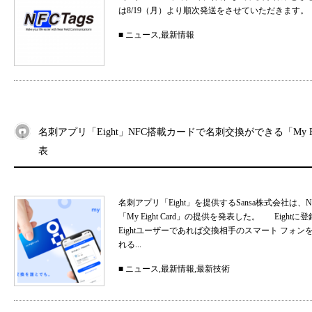
は8/19（月）より順次発送をさせていただきます。
■
ニュース
,
最新情報
名刺アプリ「Eight」NFC搭載カードで名刺交換ができる「My Eig
表
名刺アプリ「Eight」を提供するSansa株式会社
「My Eight Card」の提供を発表した。 Ei
Eightユーザーであれば交換相手のスマート フォ
れる...
■
ニュース
,
最新情報
,
最新技術