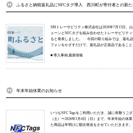
ふるさと納税返礼品にNFCタグ導入 西川町が寄付者との新
SBIトレーサビリティ株式会社は2026年7月15
ェーンとNFCタグを組み合わせたトレーサビリティサ
ると発表しました。 今回の取り組みでは、返礼品
フォンをかざすだけで、返礼品が正規品であることを
■
導入事例
,
最新情報
年末年始休業のお知らせ
いつもNFC Tagsをご利用いただき、誠に有難うご
（土）〜2026年1月4日（日）まで、年末年始の
た商品は年明けに順次発送をさせていただきます。 .