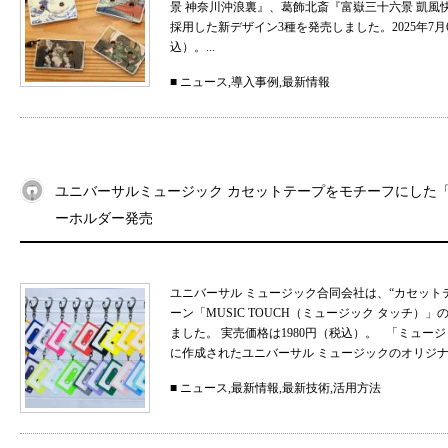
景 神奈川沖浪裏』、葛飾北斎『富嶽三十六景 凱
採用した新デザイン3種を発売しました。2025年7月
込）。...
■
ニュース
,
導入事例
,
最新情報
ユニバーサルミュージック カセットテープをモチーフにした「MU
ーホルダー発売
ユニバーサル ミュージック合同会社は、“カセット
ーン「MUSIC TOUCH（ミュージック タッチ）」の
ました。 実売価格は1980円（税込）。 「ミュ
に作成されたユニバーサル ミュージックのオリジナル
■
ニュース
,
最新情報
,
最新技術
,
活用方法