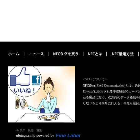
<NFCについて>
NFC(Near Field Communica
Edyなどに採用される非接触型ICカー
たる製品に対応、双方向のデータ通信を
り取りをより簡単に行える、今最も注目
nfcタグ 販売 通販