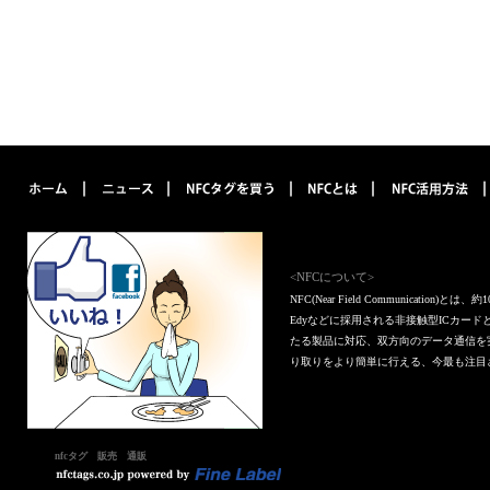
<NFCについて>
NFC(Near Field Communica
Edyなどに採用される非接触型ICカー
たる製品に対応、双方向のデータ通信を
り取りをより簡単に行える、今最も注目
nfcタグ 販売 通販