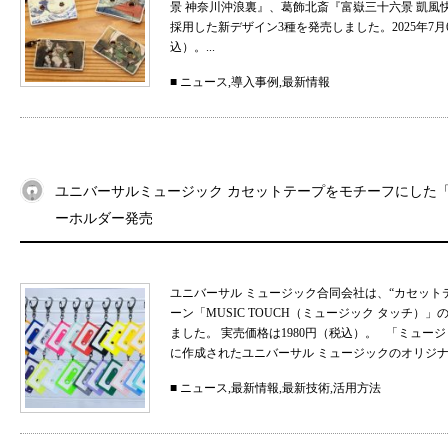
景 神奈川沖浪裏』、葛飾北斎『富嶽三十六景 凱
採用した新デザイン3種を発売しました。2025年7月
込）。...
■
ニュース
,
導入事例
,
最新情報
ユニバーサルミュージック カセットテープをモチーフにした「MU
ーホルダー発売
ユニバーサル ミュージック合同会社は、“カセット
ーン「MUSIC TOUCH（ミュージック タッチ）」の
ました。 実売価格は1980円（税込）。 「ミュ
に作成されたユニバーサル ミュージックのオリジナル
■
ニュース
,
最新情報
,
最新技術
,
活用方法