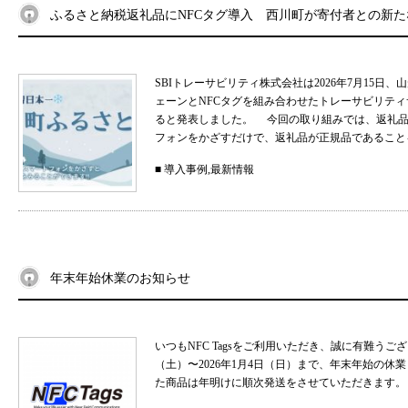
ふるさと納税返礼品にNFCタグ導入 西川町が寄付者との新
SBIトレーサビリティ株式会社は2026年7月15
ェーンとNFCタグを組み合わせたトレーサビリティサ
ると発表しました。 今回の取り組みでは、返礼品
フォンをかざすだけで、返礼品が正規品であることを
■
導入事例
,
最新情報
年末年始休業のお知らせ
いつもNFC Tagsをご利用いただき、誠に有難うご
（土）〜2026年1月4日（日）まで、年末年始の
た商品は年明けに順次発送をさせていただきます。 .