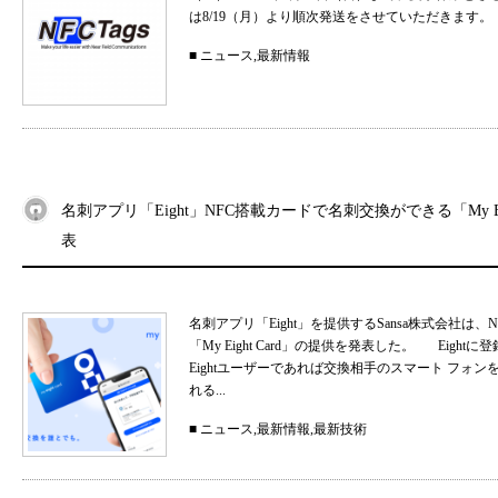
は8/19（月）より順次発送をさせていただきます。
■
ニュース
,
最新情報
名刺アプリ「Eight」NFC搭載カードで名刺交換ができる「My Eig
表
名刺アプリ「Eight」を提供するSansa株式会社
「My Eight Card」の提供を発表した。 Ei
Eightユーザーであれば交換相手のスマート フォ
れる...
■
ニュース
,
最新情報
,
最新技術