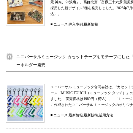
景 神奈川沖浪裏』、葛飾北斎『富嶽三十六景 凱
採用した新デザイン3種を発売しました。2025年7月
込）。...
■
ニュース
,
導入事例
,
最新情報
ユニバーサルミュージック カセットテープをモチーフにした「MU
ーホルダー発売
ユニバーサル ミュージック合同会社は、“カセット
ーン「MUSIC TOUCH（ミュージック タッチ）」の
ました。 実売価格は1980円（税込）。 「ミュ
に作成されたユニバーサル ミュージックのオリジナル
■
ニュース
,
最新情報
,
最新技術
,
活用方法