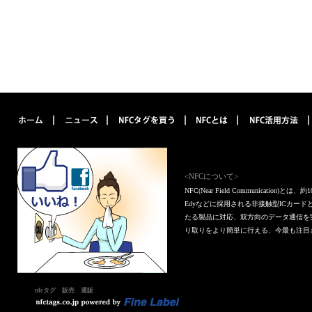
<NFCについて>
NFC(Near Field Communica
Edyなどに採用される非接触型ICカー
たる製品に対応、双方向のデータ通信を
り取りをより簡単に行える、今最も注目
nfcタグ 販売 通販