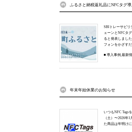
ふるさと納税返礼品にNFCタグ
SBIトレーサビ
ェーンとNFCタ
ると発表しました
フォンをかざすだ
■
導入事例
,
最新
年末年始休業のお知らせ
いつもNFC Ta
（土）〜2026
た商品は年明けに