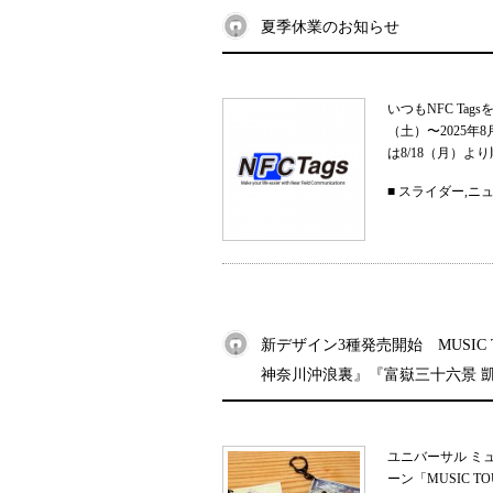
夏季休業のお知らせ
いつもNFC Ta
（土）〜2025
は8/18（月）よ
■
スライダー
,
ニ
新デザイン3種発売開始 MUSIC
神奈川沖浪裏』『富嶽三十六景 
ユニバーサル ミ
ーン「MUSIC 