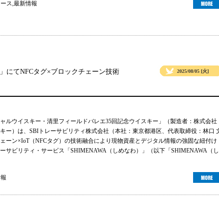
ュース
,
最新情報
」にてNFCタグ×ブロックチェーン技術
2025/08/05 [火]
ャルウイスキー・清里フィールドバレエ35回記念ウイスキー」（製造者：株式会社
キー）は、SBIトレーサビリティ株式会社（本社：東京都港区、代表取締役：林口 
ェーン×IoT（NFCタグ）の技術融合により現物資産とデジタル情報の強固な紐付け
サビリティ・サービス「SHIMENAWA（しめなわ）」（以下「SHIMENAWA（し
情報