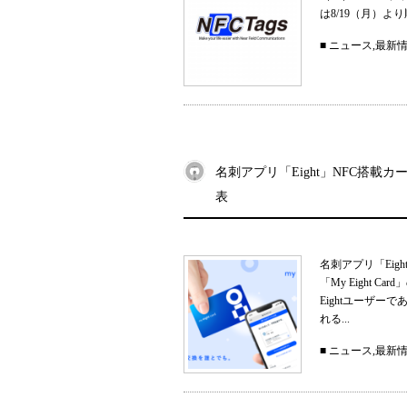
は8/19（月）
■
ニュース
,
最新
名刺アプリ「Eight」NFC搭載カー
表
名刺アプリ「Eig
「My Eight
Eightユーザ
れる...
■
ニュース
,
最新