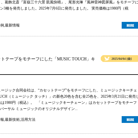
』、葛飾北斎『富嶽三十六景 凱風快晴』、尾形光琳『風神雷神図屏風』をモチーフ
3種を発売しました。2025年7月6日に発売しました。 実売価格は1980円（税
事例
,
最新情報
テープをモチーフにした「MUSIC TOUCH」キ
2025/04/04 [金]
ュージック合同会社は、“カセットテープ”をモチーフにした、ミュージックキーチェ
TOUCH（ミュージック タッチ）」の新色20色を含む全25色を、2025年3月21日に発売
格は1980円（税込）。 「ミュージックキーチェーン」はカセットテープをモチーフ
バーサル ミュージックのオリジナルデザイン...
情報
,
最新技術
,
活用方法