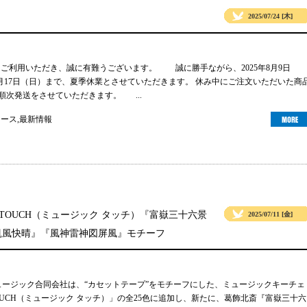
2025/07/24 [木]
gsをご利用いただき、誠に有難うございます。 誠に勝手ながら、2025年8月9日
年8月17日（日）まで、夏季休業とさせていただきます。 休み中にご注文いただいた商
り順次発送をさせていただきます。 ...
ュース
,
最新情報
 TOUCH（ミュージック タッチ）『富嶽三十六景
2025/07/11 [金]
凱風快晴』『風神雷神図屏風』モチーフ
ュージック合同会社は、“カセットテープ”をモチーフにした、ミュージックキーチェ
TOUCH（ミュージック タッチ）」の全25色に追加し、新たに、葛飾北斎『富嶽三十六