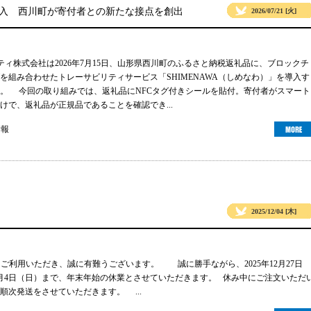
導入 西川町が寄付者との新たな接点を創出
2026/07/21 [火]
リティ株式会社は2026年7月15日、山形県西川町のふるさと納税返礼品に、ブロックチ
グを組み合わせたトレーサビリティサービス「SHIMENAWA（しめなわ）」を導入す
。 今回の取り組みでは、返礼品にNFCタグ付きシールを貼付。寄付者がスマート
けで、返礼品が正規品であることを確認でき...
情報
2025/12/04 [木]
gsをご利用いただき、誠に有難うございます。 誠に勝手ながら、2025年12月27日
年1月4日（日）まで、年末年始の休業とさせていただきます。 休み中にご注文いただ
順次発送をさせていただきます。 ...