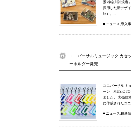
景 神奈川沖浪裏
採用した新デザイン
込）。...
■
ニュース
,
導入
ユニバーサルミュージック カセット
ーホルダー発売
ユニバーサル ミ
ーン「MUSIC 
ました。 実売価
に作成されたユニ
■
ニュース
,
最新