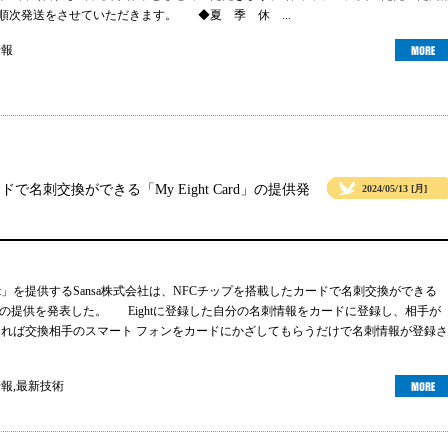
より順次発送をさせていただきます。 ◆夏 季 休 ...
情報
ドで名刺交換ができる「My Eight Card」の提供発
2024/05/13 [月]
ht」を提供するSansa株式会社は、NFCチップを搭載したカードで名刺交換ができる
 Card」の提供を発表した。 Eightに登録した自分の名刺情報をカードに登録し、相手が
ーであれば交換相手のスマート フォンをカードにかざしてもらうだけで名刺情報が登録さ
情報
,
最新技術