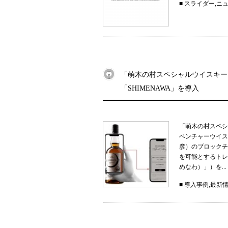
■
スライダー
,
ニ
「萌木の村スペシャルウイスキー
「SHIMENAWA」を導入
「萌木の村スペシ
ベンチャーウイス
彦）のブロックチ
を可能とするトレー
めなわ）」）を...
■
導入事例
,
最新