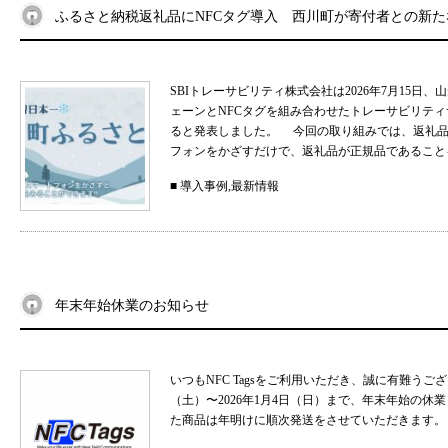
ふるさと納税返礼品にNFCタグ導入 西川町が寄付者との新
SBIトレーサビリティ株式会社は2026年7月15
ェーンとNFCタグを組み合わせたトレーサビリティサ
ると発表しました。 今回の取り組みでは、返礼品
フォンをかざすだけで、返礼品が正規品であることを
■
導入事例
,
最新情報
年末年始休業のお知らせ
いつもNFC Tagsをご利用いただき、誠に有難うご
（土）〜2026年1月4日（日）まで、年末年始の
た商品は年明けに順次発送をさせていただきます。 .