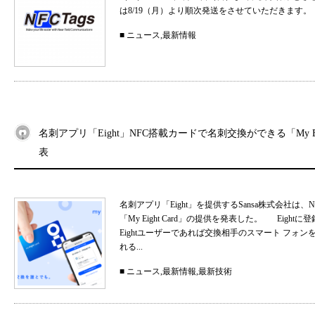
は8/19（月）より順次発送をさせていただきます。
■
ニュース
,
最新情報
名刺アプリ「Eight」NFC搭載カードで名刺交換ができる「My Eig
表
名刺アプリ「Eight」を提供するSansa株式会社
「My Eight Card」の提供を発表した。 Ei
Eightユーザーであれば交換相手のスマート フォ
れる...
■
ニュース
,
最新情報
,
最新技術