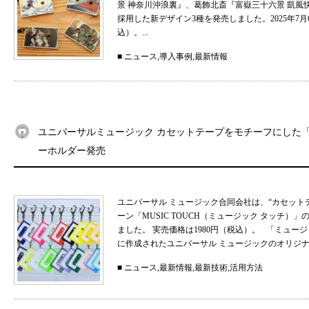
景 神奈川沖浪裏』、葛飾北斎『富嶽三十六景 凱
採用した新デザイン3種を発売しました。2025年7月
込）。...
■
ニュース
,
導入事例
,
最新情報
ユニバーサルミュージック カセットテープをモチーフにした「MU
ーホルダー発売
ユニバーサル ミュージック合同会社は、“カセット
ーン「MUSIC TOUCH（ミュージック タッチ）」の
ました。 実売価格は1980円（税込）。 「ミュ
に作成されたユニバーサル ミュージックのオリジナル
■
ニュース
,
最新情報
,
最新技術
,
活用方法