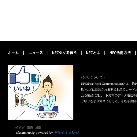
<NFCについて>
NFC(Near Field Communica
Edyなどに採用される非接触型ICカー
たる製品に対応、双方向のデータ通信を
り取りをより簡単に行える、今最も注目
nfcタグ 販売 通販