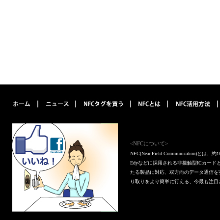
<NFCについて>
NFC(Near Field Communica
Edyなどに採用される非接触型ICカー
たる製品に対応、双方向のデータ通信を
り取りをより簡単に行える、今最も注目