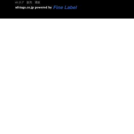
nfcタグ 販売 通販