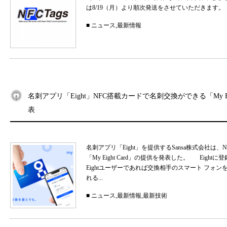
は8/19（月）より順次発送をさせていただきます。
■
ニュース
,
最新情報
名刺アプリ「Eight」NFC搭載カードで名刺交換ができる「My Eig
表
名刺アプリ「Eight」を提供するSansa株式会社
「My Eight Card」の提供を発表した。 Ei
Eightユーザーであれば交換相手のスマート フォ
れる...
■
ニュース
,
最新情報
,
最新技術