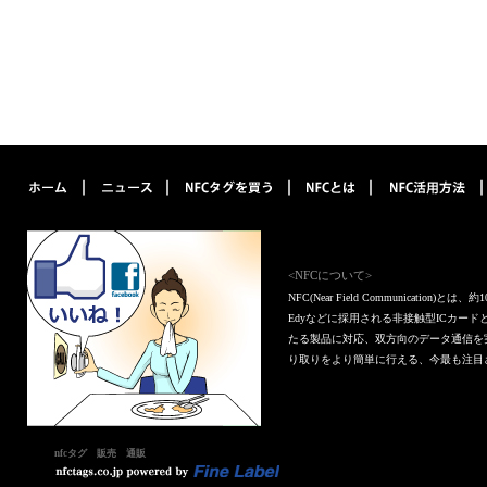
<NFCについて>
NFC(Near Field Communica
Edyなどに採用される非接触型ICカー
たる製品に対応、双方向のデータ通信を
り取りをより簡単に行える、今最も注目
nfcタグ 販売 通販