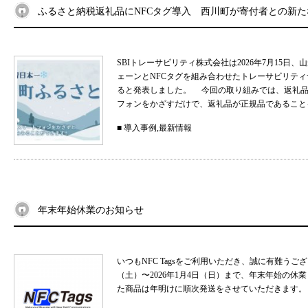
ふるさと納税返礼品にNFCタグ導入 西川町が寄付者との新
SBIトレーサビリティ株式会社は2026年7月15
ェーンとNFCタグを組み合わせたトレーサビリティサ
ると発表しました。 今回の取り組みでは、返礼品
フォンをかざすだけで、返礼品が正規品であることを
■
導入事例
,
最新情報
年末年始休業のお知らせ
いつもNFC Tagsをご利用いただき、誠に有難うご
（土）〜2026年1月4日（日）まで、年末年始の
た商品は年明けに順次発送をさせていただきます。 .