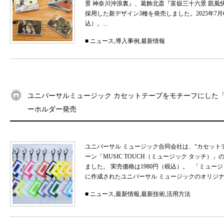
景 神奈川沖浪裏』、葛飾北斎『富嶽三十六景 凱
採用した新デザイン3種を発売しました。2025年7月
込）。...
■
ニュース
,
導入事例
,
最新情報
ユニバーサルミュージック カセットテープをモチーフにした「MU
ーホルダー発売
ユニバーサル ミュージック合同会社は、“カセット
ーン「MUSIC TOUCH（ミュージック タッチ）」の
ました。 実売価格は1980円（税込）。 「ミュ
に作成されたユニバーサル ミュージックのオリジナル
■
ニュース
,
最新情報
,
最新技術
,
活用方法