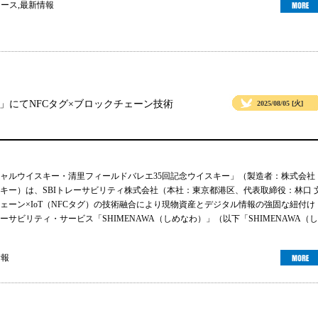
ュース
,
最新情報
」にてNFCタグ×ブロックチェーン技術
2025/08/05 [火]
ャルウイスキー・清里フィールドバレエ35回記念ウイスキー」（製造者：株式会社
キー）は、SBIトレーサビリティ株式会社（本社：東京都港区、代表取締役：林口 
ェーン×IoT（NFCタグ）の技術融合により現物資産とデジタル情報の強固な紐付け
サビリティ・サービス「SHIMENAWA（しめなわ）」（以下「SHIMENAWA（し
情報