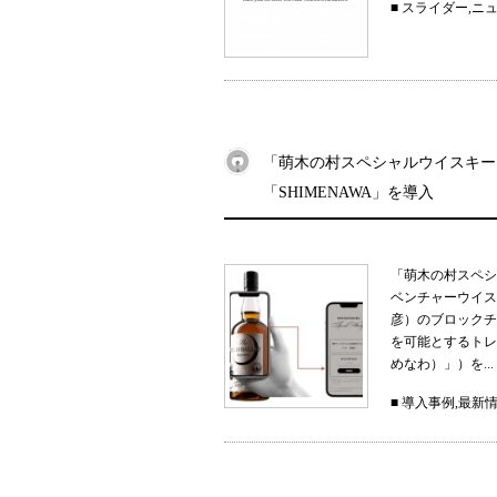
■
スライダー
,
ニ
「萌木の村スペシャルウイスキー
「SHIMENAWA」を導入
「萌木の村スペシ
ベンチャーウイス
彦）のブロックチ
を可能とするトレー
めなわ）」）を...
■
導入事例
,
最新