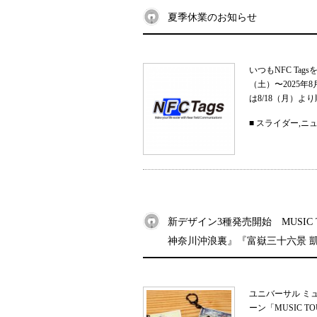
夏季休業のお知らせ
いつもNFC Ta
（土）〜2025
は8/18（月）よ
■
スライダー
,
ニ
新デザイン3種発売開始 MUSIC
神奈川沖浪裏』『富嶽三十六景 
ユニバーサル ミ
ーン「MUSIC 