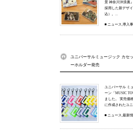
景 神奈川沖浪裏
採用した新デザイン
込）。...
■
ニュース
,
導入
ユニバーサルミュージック カセット
ーホルダー発売
ユニバーサル ミ
ーン「MUSIC 
ました。 実売価
に作成されたユニ
■
ニュース
,
最新