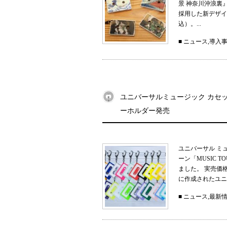
景 神奈川沖浪裏
採用した新デザイン
込）。...
■
ニュース
,
導入
ユニバーサルミュージック カセット
ーホルダー発売
ユニバーサル ミ
ーン「MUSIC 
ました。 実売価
に作成されたユニ
■
ニュース
,
最新