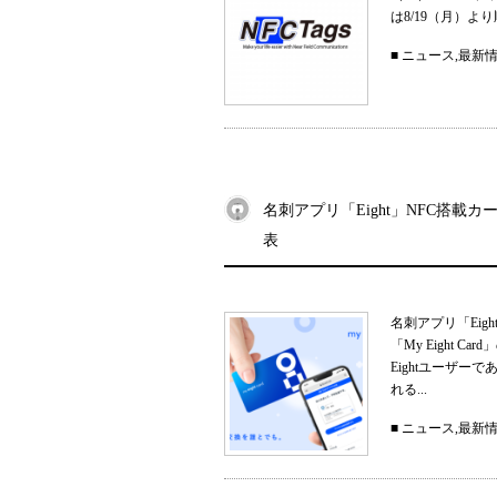
は8/19（月）
■
ニュース
,
最新
名刺アプリ「Eight」NFC搭載カー
表
名刺アプリ「Eig
「My Eight
Eightユーザ
れる...
■
ニュース
,
最新