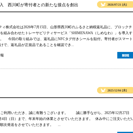
導入 西川町が寄付者との新たな接点を創出
2026/07/21 [火]
リティ株式会社は2026年7月15日、山形県西川町のふるさと納税返礼品に、ブロックチ
グを組み合わせたトレーサビリティサービス「SHIMENAWA（しめなわ）」を導入す
。 今回の取り組みでは、返礼品にNFCタグ付きシールを貼付。寄付者がスマート
けで、返礼品が正規品であることを確認でき...
情報
2025/12/04 [木]
gsをご利用いただき、誠に有難うございます。 誠に勝手ながら、2025年12月27日
年1月4日（日）まで、年末年始の休業とさせていただきます。 休み中にご注文いただ
順次発送をさせていただきます。 ...