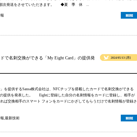
より順次発送をさせていただきます。 ◆夏 季 休 ...
情報
ドで名刺交換ができる「My Eight Card」の提供発
2024/05/13 [月]
ht」を提供するSansa株式会社は、NFCチップを搭載したカードで名刺交換ができる
 Card」の提供を発表した。 Eightに登録した自分の名刺情報をカードに登録し、相手が
ーであれば交換相手のスマート フォンをカードにかざしてもらうだけで名刺情報が登録さ
情報
,
最新技術