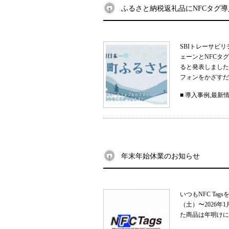
ふるさと納税返礼品にNFCタグ
SBIトレーサビ
ェーンとNFCタ
ると発表しました
フォンをかざすだ
■
導入事例
,
最新
年末年始休業のお知らせ
いつもNFC Ta
（土）〜2026
た商品は年明けに