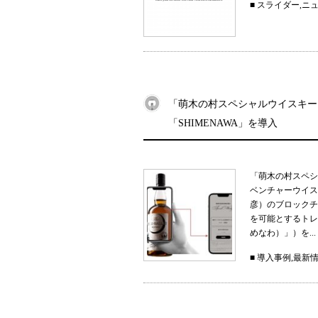
■
スライダー
,
ニ
「萌木の村スペシャルウイスキー
「SHIMENAWA」を導入
「萌木の村スペシ
ベンチャーウイス
彦）のブロックチ
を可能とするトレー
めなわ）」）を...
■
導入事例
,
最新