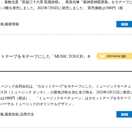
』、葛飾北斎『富嶽三十六景 凱風快晴』、尾形光琳『風神雷神図屏風』をモチーフ
3種を発売しました。2025年7月6日に発売しました。 実売価格は1980円（税
事例
,
最新情報
テープをモチーフにした「MUSIC TOUCH」キ
2025/04/04 [金]
ュージック合同会社は、“カセットテープ”をモチーフにした、ミュージックキーチェ
TOUCH（ミュージック タッチ）」の新色20色を含む全25色を、2025年3月21日に発売
格は1980円（税込）。 「ミュージックキーチェーン」はカセットテープをモチーフ
バーサル ミュージックのオリジナルデザイン...
情報
,
最新技術
,
活用方法