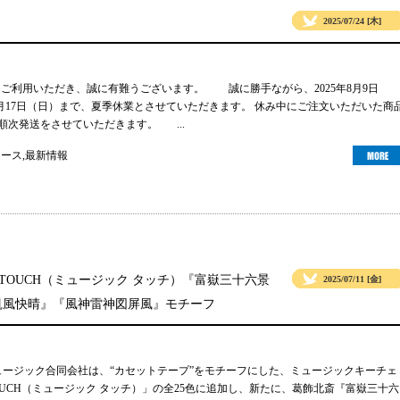
2025/07/24 [木]
gsをご利用いただき、誠に有難うございます。 誠に勝手ながら、2025年8月9日
年8月17日（日）まで、夏季休業とさせていただきます。 休み中にご注文いただいた商
り順次発送をさせていただきます。 ...
ュース
,
最新情報
 TOUCH（ミュージック タッチ）『富嶽三十六景
2025/07/11 [金]
凱風快晴』『風神雷神図屏風』モチーフ
ュージック合同会社は、“カセットテープ”をモチーフにした、ミュージックキーチェ
TOUCH（ミュージック タッチ）」の全25色に追加し、新たに、葛飾北斎『富嶽三十六