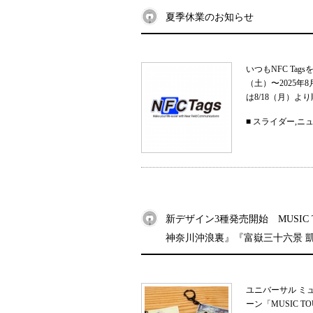
夏季休業のお知らせ
いつもNFC Ta
（土）〜2025
は8/18（月）よ
■
スライダー
,
ニ
新デザイン3種発売開始 MUSIC
神奈川沖浪裏』『富嶽三十六景 
ユニバーサル ミ
ーン「MUSIC 