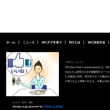
<NFCについて>
NFC(Near Field Communica
Edyなどに採用される非接触型ICカー
たる製品に対応、双方向のデータ通信を
り取りをより簡単に行える、今最も注目
nfcタグ 販売 通販