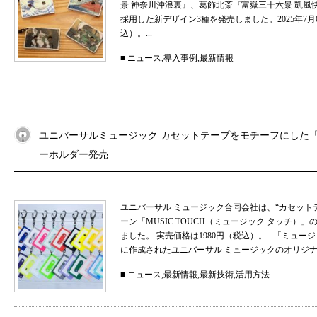
景 神奈川沖浪裏』、葛飾北斎『富嶽三十六景 凱
採用した新デザイン3種を発売しました。2025年7月
込）。...
■
ニュース
,
導入事例
,
最新情報
ユニバーサルミュージック カセットテープをモチーフにした「MU
ーホルダー発売
ユニバーサル ミュージック合同会社は、“カセット
ーン「MUSIC TOUCH（ミュージック タッチ）」の
ました。 実売価格は1980円（税込）。 「ミュ
に作成されたユニバーサル ミュージックのオリジナル
■
ニュース
,
最新情報
,
最新技術
,
活用方法