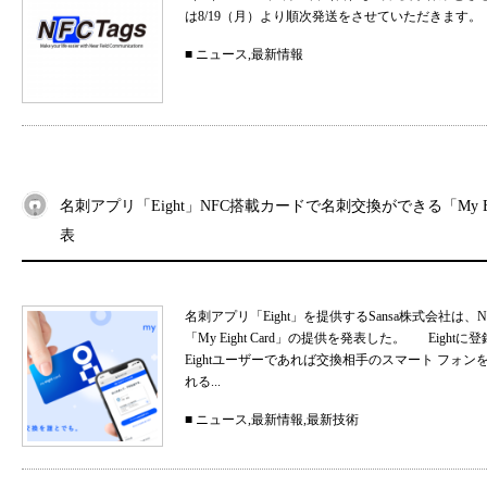
は8/19（月）より順次発送をさせていただきます。
■
ニュース
,
最新情報
名刺アプリ「Eight」NFC搭載カードで名刺交換ができる「My Eig
表
名刺アプリ「Eight」を提供するSansa株式会社
「My Eight Card」の提供を発表した。 Ei
Eightユーザーであれば交換相手のスマート フォ
れる...
■
ニュース
,
最新情報
,
最新技術