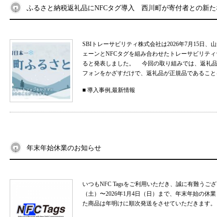
ふるさと納税返礼品にNFCタグ導入 西川町が寄付者との新
SBIトレーサビリティ株式会社は2026年7月15
ェーンとNFCタグを組み合わせたトレーサビリティサ
ると発表しました。 今回の取り組みでは、返礼品
フォンをかざすだけで、返礼品が正規品であることを
■
導入事例
,
最新情報
年末年始休業のお知らせ
いつもNFC Tagsをご利用いただき、誠に有難うご
（土）〜2026年1月4日（日）まで、年末年始の
た商品は年明けに順次発送をさせていただきます。 .