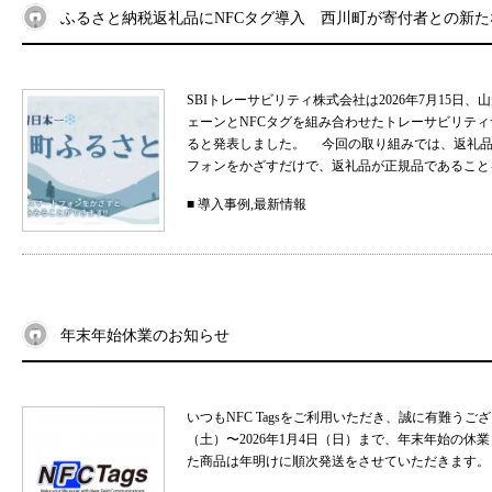
ふるさと納税返礼品にNFCタグ導入 西川町が寄付者との新
SBIトレーサビリティ株式会社は2026年7月15
ェーンとNFCタグを組み合わせたトレーサビリティサ
ると発表しました。 今回の取り組みでは、返礼品
フォンをかざすだけで、返礼品が正規品であることを
■
導入事例
,
最新情報
年末年始休業のお知らせ
いつもNFC Tagsをご利用いただき、誠に有難うご
（土）〜2026年1月4日（日）まで、年末年始の
た商品は年明けに順次発送をさせていただきます。 .