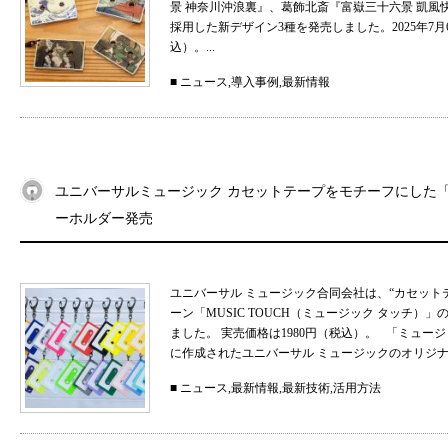
景 神奈川沖浪裏』、葛飾北斎『富嶽三十六景 凱
採用した新デザイン3種を発売しました。2025年7月
込）。...
■
ニュース
,
導入事例
,
最新情報
ユニバーサルミュージック カセットテープをモチーフにした「MU
ーホルダー発売
ユニバーサル ミュージック合同会社は、“カセット
ーン「MUSIC TOUCH（ミュージック タッチ）」の
ました。 実売価格は1980円（税込）。 「ミュ
に作成されたユニバーサル ミュージックのオリジナル
■
ニュース
,
最新情報
,
最新技術
,
活用方法