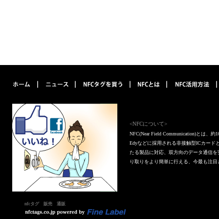
<NFCについて>
NFC(Near Field Communica
Edyなどに採用される非接触型ICカー
たる製品に対応、双方向のデータ通信を
り取りをより簡単に行える、今最も注目
nfcタグ 販売 通販