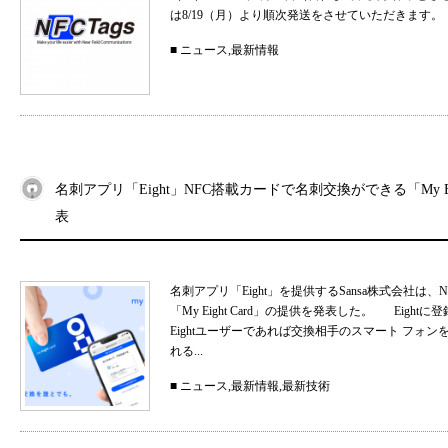
は8/19（月）より順次発送をさせていただきます。
■
ニュース
,
最新情報
名刺アプリ「Eight」NFC搭載カードで名刺交換ができる「My Eig
表
名刺アプリ「Eight」を提供するSansa株式会社
「My Eight Card」の提供を発表した。 Ei
Eightユーザーであれば交換相手のスマート フォ
れる...
■
ニュース
,
最新情報
,
最新技術