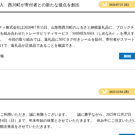
導入 西川町が寄付者との新たな接点を創出
2026/07/21 [火]
リティ株式会社は2026年7月15日、山形県西川町のふるさと納税返礼品に、ブロックチ
グを組み合わせたトレーサビリティサービス「SHIMENAWA（しめなわ）」を導入す
。 今回の取り組みでは、返礼品にNFCタグ付きシールを貼付。寄付者がスマート
けで、返礼品が正規品であることを確認でき...
情報
2025/12/04 [木]
gsをご利用いただき、誠に有難うございます。 誠に勝手ながら、2025年12月27日
年1月4日（日）まで、年末年始の休業とさせていただきます。 休み中にご注文いただ
順次発送をさせていただきます。 ...