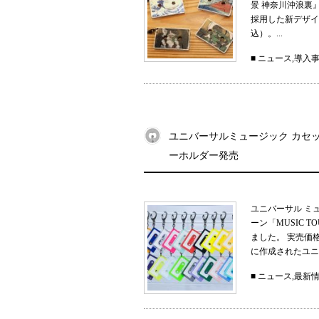
景 神奈川沖浪裏
採用した新デザイン
込）。...
■
ニュース
,
導入
ユニバーサルミュージック カセット
ーホルダー発売
ユニバーサル ミ
ーン「MUSIC 
ました。 実売価
に作成されたユニ
■
ニュース
,
最新