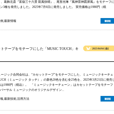
』、葛飾北斎『富嶽三十六景 凱風快晴』、尾形光琳『風神雷神図屏風』をモチーフ
3種を発売しました。2025年7月6日に発売しました。 実売価格は1980円（税
事例
,
最新情報
テープをモチーフにした「MUSIC TOUCH」キ
2025/04/04 [金]
ュージック合同会社は、“カセットテープ”をモチーフにした、ミュージックキーチェ
TOUCH（ミュージック タッチ）」の新色20色を含む全25色を、2025年3月21日に発売
格は1980円（税込）。 「ミュージックキーチェーン」はカセットテープをモチーフ
バーサル ミュージックのオリジナルデザイン...
情報
,
最新技術
,
活用方法