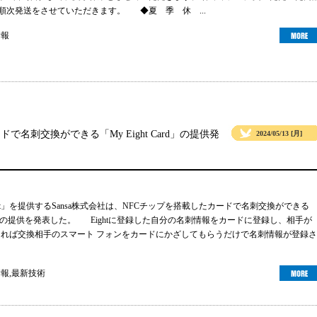
より順次発送をさせていただきます。 ◆夏 季 休 ...
情報
ドで名刺交換ができる「My Eight Card」の提供発
2024/05/13 [月]
ht」を提供するSansa株式会社は、NFCチップを搭載したカードで名刺交換ができる
 Card」の提供を発表した。 Eightに登録した自分の名刺情報をカードに登録し、相手が
ーであれば交換相手のスマート フォンをカードにかざしてもらうだけで名刺情報が登録さ
情報
,
最新技術