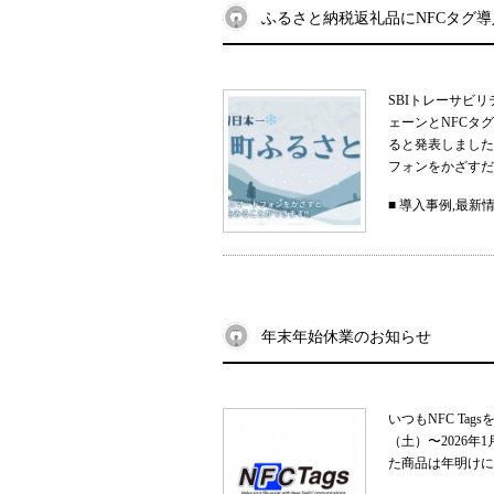
ふるさと納税返礼品にNFCタグ
SBIトレーサビ
ェーンとNFCタ
ると発表しました
フォンをかざすだ
■
導入事例
,
最新
年末年始休業のお知らせ
いつもNFC Ta
（土）〜2026
た商品は年明けに