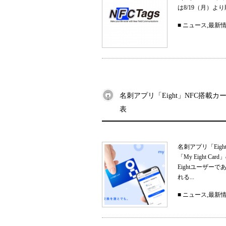
は8/19（月）
■
ニュース
,
最新
名刺アプリ「Eight」NFC搭載カー
表
名刺アプリ「Eig
「My Eight
Eightユーザ
れる...
■
ニュース
,
最新