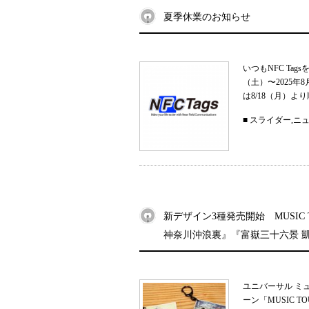
夏季休業のお知らせ
いつもNFC Ta
（土）〜2025
は8/18（月）よ
■
スライダー
,
ニ
新デザイン3種発売開始 MUSIC
神奈川沖浪裏』『富嶽三十六景 
ユニバーサル ミ
ーン「MUSIC 