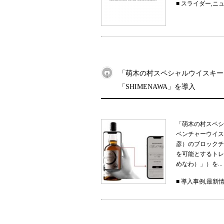
■
スライダー
,
ニ
「萌木の村スペシャルウイスキー
「SHIMENAWA」を導入
「萌木の村スペシ
ベンチャーウイス
彦）のブロックチ
を可能とするトレー
めなわ）」）を...
■
導入事例
,
最新