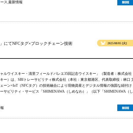
ュース
,
最新情報
」にてNFCタグ×ブロックチェーン技術
2025/08/05 [火]
ャルウイスキー・清里フィールドバレエ35回記念ウイスキー」（製造者：株式会社
キー）は、SBIトレーサビリティ株式会社（本社：東京都港区、代表取締役：林口 
ェーン×IoT（NFCタグ）の技術融合により現物資産とデジタル情報の強固な紐付け
サビリティ・サービス「SHIMENAWA（しめなわ）」（以下「SHIMENAWA（し
情報