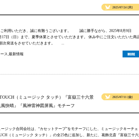
2025/07/24 [木]
gsをご利用いただき、誠に有難うございます。 誠に勝手ながら、2025年8月9日
年8月17日（日）まで、夏季休業とさせていただきます。 休み中にご注文いただいた商
り順次発送をさせていただきます。 ...
ュース
,
最新情報
 TOUCH（ミュージック タッチ）『富嶽三十六景
2025/07/11 [金]
凱風快晴』『風神雷神図屏風』モチーフ
ュージック合同会社は、“カセットテープ”をモチーフにした、ミュージックキーチェ
TOUCH（ミュージック タッチ）」の全25色に追加し、新たに、葛飾北斎『富嶽三十六