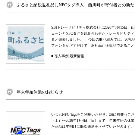
ふるさと納税返礼品にNFCタグ導入 西川町が寄付者との新
SBIトレーサビリティ株式会社は2026年7月15
ェーンとNFCタグを組み合わせたトレーサビリティサ
ると発表しました。 今回の取り組みでは、返礼品
フォンをかざすだけで、返礼品が正規品であることを
■
導入事例
,
最新情報
年末年始休業のお知らせ
いつもNFC Tagsをご利用いただき、誠に有難うご
（土）〜2026年1月4日（日）まで、年末年始の
た商品は年明けに順次発送をさせていただきます。 .