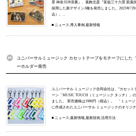
景 神奈川沖浪裏』、葛飾北斎『富嶽三十六景 凱
採用した新デザイン3種を発売しました。2025年7月
込）。...
■
ニュース
,
導入事例
,
最新情報
ユニバーサルミュージック カセットテープをモチーフにした「MU
ーホルダー発売
ユニバーサル ミュージック合同会社は、“カセット
ーン「MUSIC TOUCH（ミュージック タッチ）」の
ました。 実売価格は1980円（税込）。 「ミュ
に作成されたユニバーサル ミュージックのオリジナル
■
ニュース
,
最新情報
,
最新技術
,
活用方法