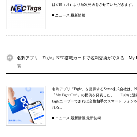
は8/19（月）より順次発送をさせていただきます。
■
ニュース
,
最新情報
名刺アプリ「Eight」NFC搭載カードで名刺交換ができる「My Eig
表
名刺アプリ「Eight」を提供するSansa株式会社
「My Eight Card」の提供を発表した。 Ei
Eightユーザーであれば交換相手のスマート フォ
れる...
■
ニュース
,
最新情報
,
最新技術