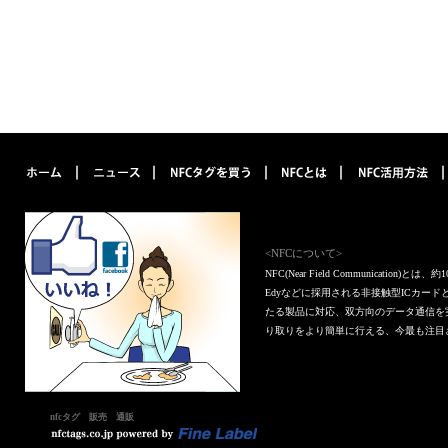
<NFCについて>
NFC(Near Field Communica
Edyなどに採用される非接触型ICカー
たる製品に対応、双方向のデータ通信を
り取りをより簡単に行える、今最も注目
nfcタグ 販売 通販