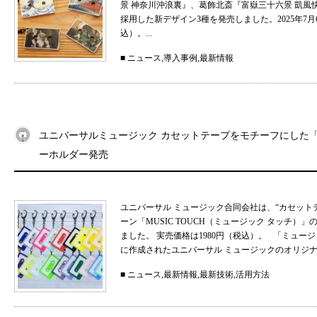
景 神奈川沖浪裏』、葛飾北斎『富嶽三十六景 凱
採用した新デザイン3種を発売しました。2025年7月
込）。...
■
ニュース
,
導入事例
,
最新情報
ユニバーサルミュージック カセットテープをモチーフにした「MU
ーホルダー発売
ユニバーサル ミュージック合同会社は、“カセット
ーン「MUSIC TOUCH（ミュージック タッチ）」の
ました。 実売価格は1980円（税込）。 「ミュ
に作成されたユニバーサル ミュージックのオリジナル
■
ニュース
,
最新情報
,
最新技術
,
活用方法