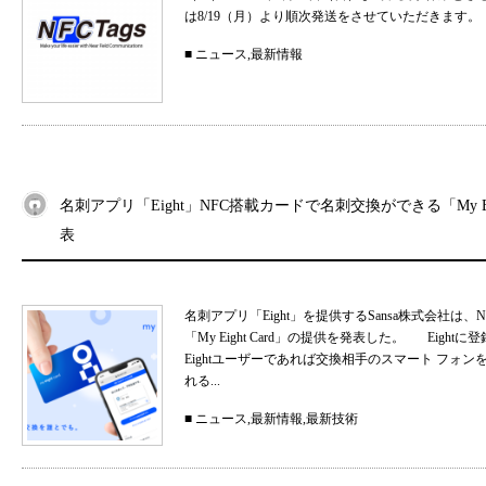
は8/19（月）より順次発送をさせていただきます。
■
ニュース
,
最新情報
名刺アプリ「Eight」NFC搭載カードで名刺交換ができる「My Eig
表
名刺アプリ「Eight」を提供するSansa株式会社
「My Eight Card」の提供を発表した。 Ei
Eightユーザーであれば交換相手のスマート フォ
れる...
■
ニュース
,
最新情報
,
最新技術