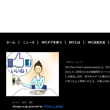
<NFCについて>
NFC(Near Field Communica
Edyなどに採用される非接触型ICカー
たる製品に対応、双方向のデータ通信を
り取りをより簡単に行える、今最も注目
nfcタグ 販売 通販