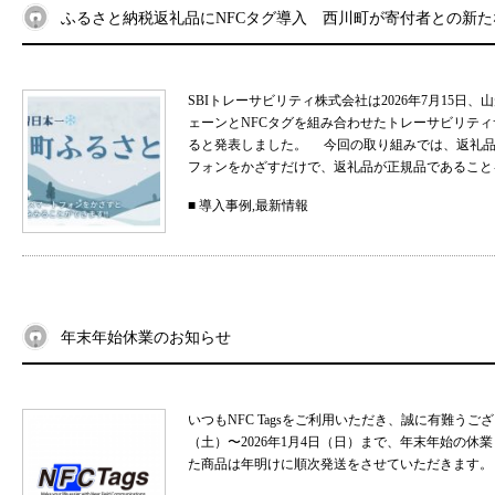
ふるさと納税返礼品にNFCタグ導入 西川町が寄付者との新
SBIトレーサビリティ株式会社は2026年7月15
ェーンとNFCタグを組み合わせたトレーサビリティサ
ると発表しました。 今回の取り組みでは、返礼品
フォンをかざすだけで、返礼品が正規品であることを
■
導入事例
,
最新情報
年末年始休業のお知らせ
いつもNFC Tagsをご利用いただき、誠に有難うご
（土）〜2026年1月4日（日）まで、年末年始の
た商品は年明けに順次発送をさせていただきます。 .