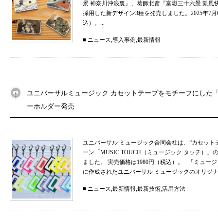
景 神奈川沖浪裏』、葛飾北斎『富嶽三十六景 凱
採用した新デザイン3種を発売しました。2025年7月
込）。...
■
ニュース
,
導入事例
,
最新情報
ユニバーサルミュージック カセットテープをモチーフにした「MU
ーホルダー発売
ユニバーサル ミュージック合同会社は、“カセット
ーン「MUSIC TOUCH（ミュージック タッチ）」の
ました。 実売価格は1980円（税込）。 「ミュ
に作成されたユニバーサル ミュージックのオリジナル
■
ニュース
,
最新情報
,
最新技術
,
活用方法