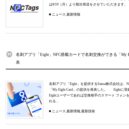
は8/19（月）より順次発送をさせていただきます。
■
ニュース
,
最新情報
名刺アプリ「Eight」NFC搭載カードで名刺交換ができる「My Eig
表
名刺アプリ「Eight」を提供するSansa株式会社
「My Eight Card」の提供を発表した。 Ei
Eightユーザーであれば交換相手のスマート フォ
れる...
■
ニュース
,
最新情報
,
最新技術