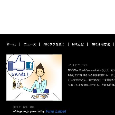
<NFCについて>
NFC(Near Field Communica
Edyなどに採用される非接触型ICカー
たる製品に対応、双方向のデータ通信を
り取りをより簡単に行える、今最も注目
nfcタグ 販売 通販