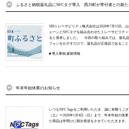
ふるさと納税返礼品にNFCタグ導入 西川町が寄付者との新
SBIトレーサビリティ株式会社は2026年7月15
ェーンとNFCタグを組み合わせたトレーサビリティサ
ると発表しました。 今回の取り組みでは、返礼品
フォンをかざすだけで、返礼品が正規品であることを
■
導入事例
,
最新情報
年末年始休業のお知らせ
いつもNFC Tagsをご利用いただき、誠に有難うご
（土）〜2026年1月4日（日）まで、年末年始の
た商品は年明けに順次発送をさせていただきます。 .