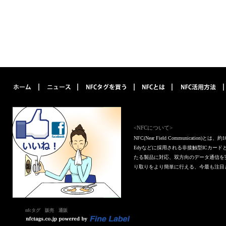
<NFCについて>
NFC(Near Field Communica
Edyなどに採用される非接触型ICカー
たる製品に対応、双方向のデータ通信を
り取りをより簡単に行える、今最も注目
nfcタグ 販売 通販