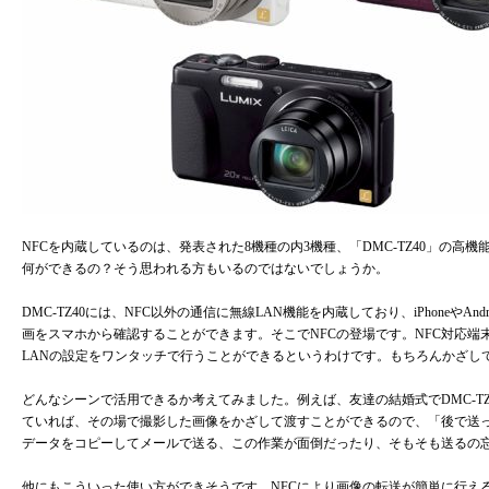
NFCを内蔵しているのは、発表された8機種の内3機種、「DMC-TZ40」の高
何ができるの？そう思われる方もいるのではないでしょうか。
DMC-TZ40には、NFC以外の通信に無線LAN機能を内蔵しており、iPhoneやA
画をスマホから確認することができます。そこでNFCの登場です。NFC対応端末
LANの設定をワンタッチで行うことができるというわけです。もちろんかざし
どんなシーンで活用できるか考えてみました。例えば、友達の結婚式でDMC-TZ
ていれば、その場で撮影した画像をかざして渡すことができるので、「後で送っ
データをコピーしてメールで送る、この作業が面倒だったり、そもそも送るの
他にもこういった使い方ができそうです。NFCにより画像の転送が簡単に行え